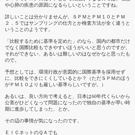
や心肺の疾患の原因になるらしいということですね。
詳しいことは分かりませんが、ＳＰＭとＰＭ１０とＰＭ
２．５ではサンプリングの仕方とか検査方法が全く違うと
いうことのようです。
「比較するために基準を定めた」のなら、国内の都市だけ
でなく国際比較もできやすいほうがいいと思うのですが、
それができない、あるいは難しいのはなぜかなと思ったも
ので。
予想としては、環境行政が意図的に国際基準を採用せず
に、比較をできにくくしているとか？（ただＳＰＭのほう
がＰＭ１０よりも厳しい基準らしいですが。）
あるいは、良い方向で考えると、日本は60年代くらいから
公害がひどくなって問題になったので独自の基準が早い時
期に進歩してしまった、とか。
その辺の事情が気になったのです。
ＥＩＣネットのＱＡでも