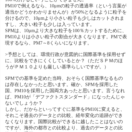
PM10で例えるなら、10μmの粒子の透過率（という言葉が
適当かどうかわかりませんが）が50%となるように粒子を
分けるので、10μmより小さい粒子も少しはカットされま
すし、大きい粒子も少しは入っています。
SPMは、10μmより大きな粒子を100％カットするために、
PM10よりは小さい粒子の割合が大きくなります。PMで表
現するなら、PM7～8くらいになります。
>予想としては、環境行政が意図的に国際基準を採用せず
に、比較をできにくくしているとか？（ただＳＰＭのほ
うがＰＭ１０よりも厳しい基準らしいですが。）
SPMでの基準を定めた当時、おそらく国際基準なるもの
は存在しなかったと思います。確か、SPMを採用した
国、PM10を採用した国両方あったと思います。言うなれ
ば、PM10が「デファクトスタンダード」になったんじゃ
ないでしょうか？
しかし、だからといってすぐに基準をPM10に変えると、
それこそ過去のデータとの比較、経年変化の追跡ができ
なくなります。国際比較ができるに越したことはないの
ですが、海外の都市との比較より、過去のデータとの比