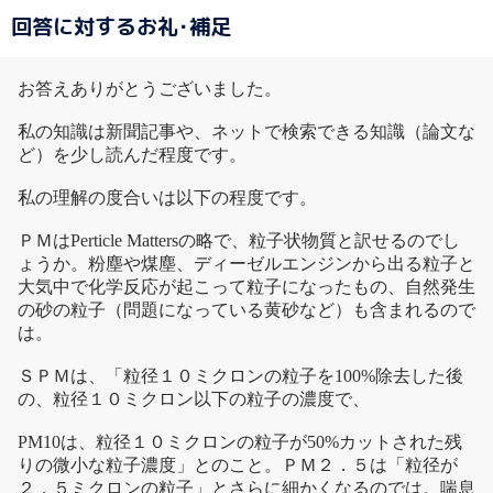
回答に対するお礼･補足
お答えありがとうございました。
私の知識は新聞記事や、ネットで検索できる知識（論文な
ど）を少し読んだ程度です。
私の理解の度合いは以下の程度です。
ＰＭはPerticle Mattersの略で、粒子状物質と訳せるのでし
ょうか。粉塵や煤塵、ディーゼルエンジンから出る粒子と
大気中で化学反応が起こって粒子になったもの、自然発生
の砂の粒子（問題になっている黄砂など）も含まれるので
は。
ＳＰＭは、「粒径１０ミクロンの粒子を100%除去した後
の、粒径１０ミクロン以下の粒子の濃度で、
PM10は、粒径１０ミクロンの粒子が50%カットされた残
りの微小な粒子濃度」とのこと。ＰＭ２．５は「粒径が
２．５ミクロンの粒子」とさらに細かくなるのでは。喘息