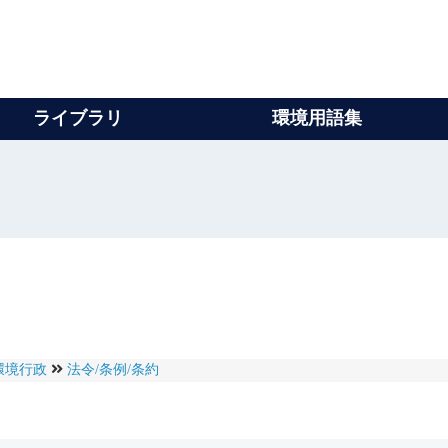
ライブラリ
環境用語集
環境行政
法令/条例/条約