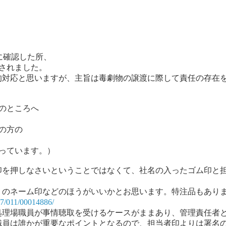
に確認した所、
されました。
的対応と思いますが、主旨は毒劇物の譲渡に際して責任の存在
のところへ
の方の
っています。）
印を押しなさいということではなくて、社名の入ったゴム印と
りのネーム印などのほうがいいかとお思います。特注品もあり
007/011/00014886/
処理場職員が事情聴取を受けるケースがままあり、管理責任者
職員は誰かが重要なポイントとなるので、担当者印よりは署名