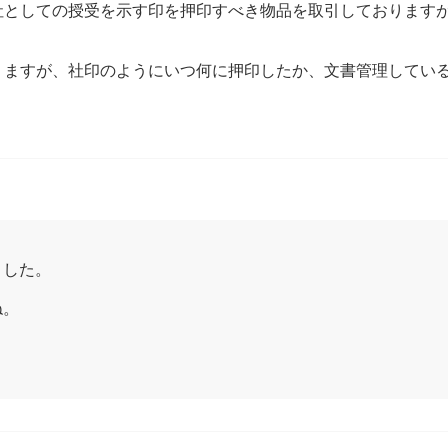
社としての授受を示す印を押印すべき物品を取引しております
りますが、社印のようにいつ何に押印したか、文書管理してい
ました。
ね。