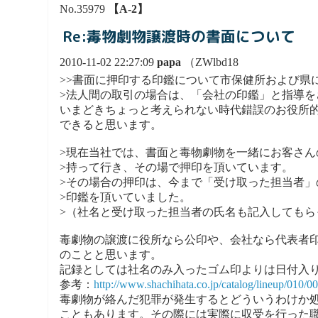
No.35979
【A-2】
Re:毒物劇物譲渡時の書面について
2010-11-02 22:27:09
papa
（ZWlbd18
>>書面に押印する印鑑について市保健所および県
>法人間の取引の場合は、「会社の印鑑」と指導を
いまどきちょっと考えられない時代錯誤のお役所
できると思います。
>現在当社では、書面と毒物劇物を一緒にお客さん
>持って行き、その場で押印を頂いています。
>その場合の押印は、今まで「受け取った担当者」
>印鑑を頂いていました。
>（社名と受け取った担当者の氏名も記入してもら
毒劇物の譲渡に役所なら公印や、会社なら代表者
のことと思います。
記録としては社名のみ入ったゴム印よりは日付入
参考：
http://www.shachihata.co.jp/catalog/lineup/010/
毒劇物が絡んだ犯罪が発生するとどういうわけか
こともあります。その際には実際に収受を行った