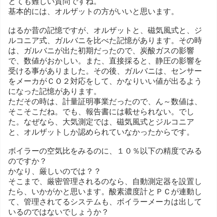
とても難しい質問ですね。
基本的には、オルザットの方がいいと思います。
はるか昔の記憶ですが、オルザットと、磁気風式と、ジ
ルコニア式、ガルバニを比べた記憶があります。その時
は、ガルバニが出た初期だったので、炭酸ガスの影響
で、数値がおかしい。また、直接採ると、静圧の影響を
受ける事がありました。その後、ガルバニは、センサー
をメーカがＣＯ２対応をして、かなりいい値が出るよう
になった記憶があります。
ただその時は、計量証明事業だったので、ん～数値は、
そこそこだね。でも、報告書には載せられない。でし
た。なぜなら、大気測定では、磁気風式とジルコニア
と、オルザットしか認められていなかったからです。
ボイラーの空気比をみるのに、１０％以下の精度でみる
のですか？
かなり、厳しいのでは？？
そこまで、厳密管理されるのなら、自動測定器を設置し
たら、いかがかと思います。酸素濃度計とＰＣが連動し
て、管理されてるシステムも、ボイラーメーカは出して
いるのではないでしょうか？