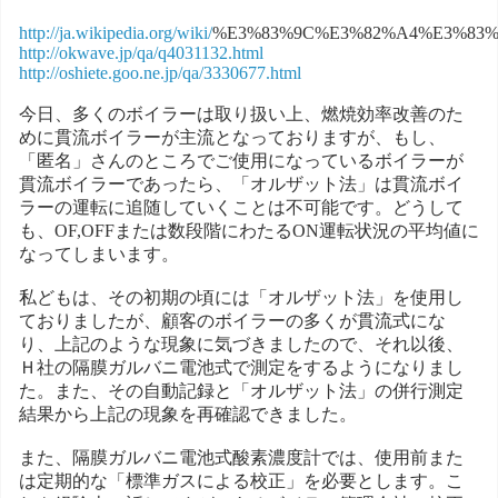
http://ja.wikipedia.org/wiki/
%E3%83%9C%E3%82%A4%E3%83
http://okwave.jp/qa/q4031132.html
http://oshiete.goo.ne.jp/qa/3330677.html
今日、多くのボイラーは取り扱い上、燃焼効率改善のた
めに貫流ボイラーが主流となっておりますが、もし、
「匿名」さんのところでご使用になっているボイラーが
貫流ボイラーであったら、「オルザット法」は貫流ボイ
ラーの運転に追随していくことは不可能です。どうして
も、OF,OFFまたは数段階にわたるON運転状況の平均値に
なってしまいます。
私どもは、その初期の頃には「オルザット法」を使用し
ておりましたが、顧客のボイラーの多くが貫流式にな
り、上記のような現象に気づきましたので、それ以後、
Ｈ社の隔膜ガルバニ電池式で測定をするようになりまし
た。また、その自動記録と「オルザット法」の併行測定
結果から上記の現象を再確認できました。
また、隔膜ガルバニ電池式酸素濃度計では、使用前また
は定期的な「標準ガスによる校正」を必要とします。こ