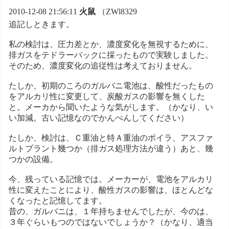
2010-12-08 21:56:11
火鼠
（ZWl8329
追記しときます。
私の検討は、圧力差とか、濃度変化を無視するために、
排ガスをテドラーバックに採ったもので実験しました。
そのため、濃度変化の追従性は考えておりません。
たしか、初期のころのガルバニ電池は、酸性だったもの
をアルカリ性に変更して、炭酸ガスの影響を無くした
と。メーカから聞いたような気がします。（かなり、い
い加減。古い記憶なのでかんべんしてください）
たしか、検討は、Ｃ重油と特Ａ重油のボイラ、アスファ
ルトプラント幾つか（排ガス処理方法が違う）あと、幾
つかの設備。
今、残っている記憶では。メーカーが、電池をアルカリ
性に変えたことにより、酸性ガスの影響は、ほとんどな
くなったと記憶してます。
昔の、ガルバニは、１年持ちませんでしたが、今のは、
３年ぐらいもつのではないでしょうか？（かなり、適当