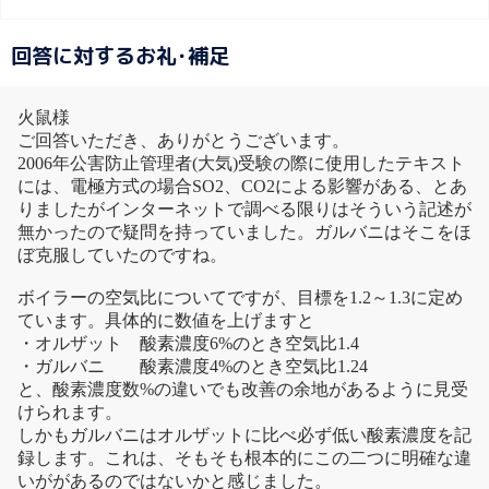
回答に対するお礼･補足
火鼠様
ご回答いただき、ありがとうございます。
2006年公害防止管理者(大気)受験の際に使用したテキスト
には、電極方式の場合SO2、CO2による影響がある、とあ
りましたがインターネットで調べる限りはそういう記述が
無かったので疑問を持っていました。ガルバニはそこをほ
ぼ克服していたのですね。
ボイラーの空気比についてですが、目標を1.2～1.3に定め
ています。具体的に数値を上げますと
・オルザット 酸素濃度6%のとき空気比1.4
・ガルバニ 酸素濃度4%のとき空気比1.24
と、酸素濃度数%の違いでも改善の余地があるように見受
けられます。
しかもガルバニはオルザットに比べ必ず低い酸素濃度を記
録します。これは、そもそも根本的にこの二つに明確な違
いががあるのではないかと感じました。