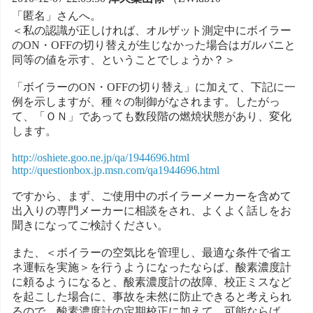
「匿名」さんへ。
＜私の認識が正しければ、オルザット測定中にボイラー
のON・OFFの切り替えが生じなかった場合はガルバニと
同等の値を示す、ということでしょうか？＞
「ボイラーのON・OFFの切り替え」に加えて、下記に一
例を示しますが、種々の制御がなされます。したがっ
て、「ＯＮ」であっても数段階の燃焼状態があり、変化
します。
http://oshiete.goo.ne.jp/qa/1944696.html
http://questionbox.jp.msn.com/qa1944696.html
ですから、まず、ご使用中のボイラーメーカーを含めて
出入りの専門メーカーに相談をされ、よくよく話しをお
聞きになってご検討ください。
また、＜ボイラーの空気比を管理し、最適な条件で省エ
ネ運転を実施＞を行うようになったならば、酸素濃度計
に頼るようになると、酸素濃度計の故障、校正ミスなど
を起こした場合に、事故を未然に防止できると考えられ
るので、酸素濃度計の定期校正に加えて、可能ならば、