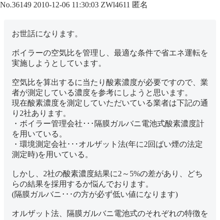
No.36149
2010-12-06 11:30:03
ZWl4611
匿名
お世話になります。
ボイラーの空気比を管理し、最適な条件で省エネ運転を
実施しようとしています。
空気比を算出するに当たり酸素濃度が必要ですので、業
者が測定している濃度を参考にしようと思います。
現在酸素濃度を測定していただいている業者は下記の通
り2社あります。
・ボイラー管理会社･･･隔膜ガルバニ電池式酸素濃度計
を用いている。
・環境測定会社･･･オルザット法(年に2回ばい煙の法定
測定時)を用いている。
しかし、2社の酸素濃度結果に2～5%の差があり、どち
らの結果を採用するか悩んでおります。
(隔膜ガルバニ･･･の方が必ず低い値になります)
オルザット法、隔膜ガルバニ電池式のそれぞれの特徴を