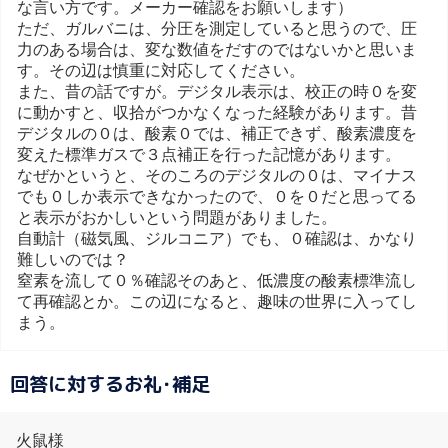
な言い方です。メーカー確認をお願いします）
ただ、ガルバニは、分圧を測定していると思うので、圧
力のある場合は、変な数値をだすのではないかと思いま
す。その辺は慎重に対応してください。
また、昔の話ですが。デジタル表示は、校正の時０を変
に動かすと、収拾がつかなくなった経験があります。昔
デジタルの０は、酸素０では、補正できず、酸素濃度を
変えた標準ガスで３点補正を行った記憶があります。
なぜかというと、そのころのデジタルの０は、マイナス
でも０しか表示できなかったので、０を０だと思ってる
と表示がおかしいという問題がありました。
自動計（磁気風、ジルコニア）でも、０確認は、かなり
難しいのでは？
窒素を流して０％確認そのあと、低濃度の酸素標準流し
て再確認とか。この辺になると、趣味の世界に入ってし
まう。
回答に対するお礼･補足
火鼠様