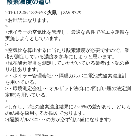
酸素濃度の違い
2010-12-06 18:26:53
火鼠
（ZWl8329
>お世話になります。
>
>ボイラーの空気比を管理し、最適な条件で省エネ運転を
実施しようとしています。
>
>空気比を算出するに当たり酸素濃度が必要ですので、業
者が測定している濃度を参考にしようと思います。
>現在酸素濃度を測定していただいている業者は下記の通
り2社あります。
>・ボイラー管理会社･･･隔膜ガルバニ電池式酸素濃度計
を用いている。
>・環境測定会社･･･オルザット法(年に2回ばい煙の法定測
定時)を用いている。
>
>しかし、2社の酸素濃度結果に2～5%の差があり、どちら
の結果を採用するか悩んでおります。
>(隔膜ガルバニ･･･の方が必ず低い値になります)