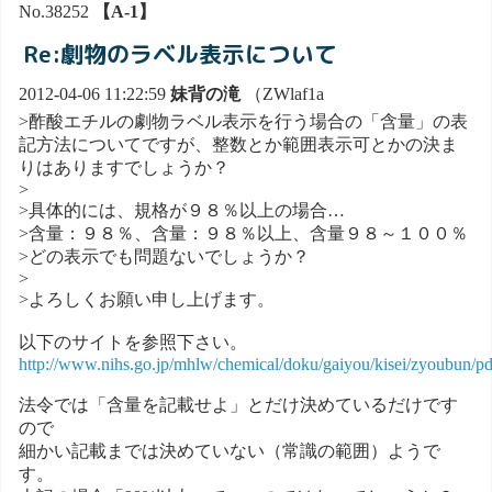
No.38252
【A-1】
Re:劇物のラベル表示について
2012-04-06 11:22:59
妹背の滝
（ZWlaf1a
>酢酸エチルの劇物ラベル表示を行う場合の「含量」の表
記方法についてですが、整数とか範囲表示可とかの決ま
りはありますでしょうか？
>
>具体的には、規格が９８％以上の場合…
>含量：９８％、含量：９８％以上、含量９８～１００％
>どの表示でも問題ないでしょうか？
>
>よろしくお願い申し上げます。
以下のサイトを参照下さい。
http://www.nihs.go.jp/mhlw/chemical/doku/gaiyou/kisei/zyoubun/pd
法令では「含量を記載せよ」とだけ決めているだけです
ので
細かい記載までは決めていない（常識の範囲）ようで
す。