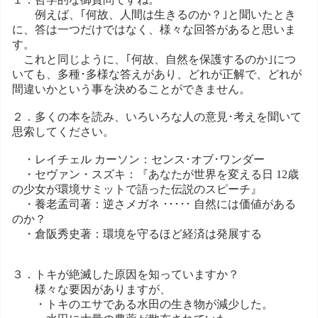
例えば、｢何故、人間は生きるのか？｣と聞いたとき
に、答は一つだけではなく、様々な回答があると思いま
す。
これと同じように、｢何故、自然を保護するのか｣につ
いても、多種･多様な答えがあり、どれが正解で、どれが
間違いかという事を決めることができません。
２．多くの本を読み、いろいろな人の意見･考えを聞いて
思索してください。
・レイチェル カーソン：センス･オブ･ワンダー
・セヴァン・スズキ：『あなたが世界を変える日 12歳
の少女が環境サミットで語った伝説のスピーチ』
・養老孟司著：逆さメガネ ･････ 自然には価値がある
のか？
・倉阪秀史著：環境を守るほど経済は発展する
３．トキが絶滅した原因を知っていますか？
様々な要因がありますが、
・トキのエサである水田の生き物が減少した。