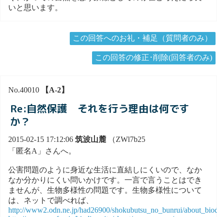
いと思います。
この回答へのお礼・補足（質問者のみ）
この回答の修正･削除(回答者のみ)
No.40010
【A-2】
Re:自然保護 それを行う理由は何です
か？
2015-02-15 17:12:06
筑波山麓
（ZWl7b25
「匿名A」さんへ。
公害問題のように身近な生活に直結しにくいので、なか
なか分かりにくい問いかけです。一言で言うことはでき
ませんが、生物多様性の問題です。生物多様性について
は、ネットで調べれば、
http://www2.odn.ne.jp/had26900/shokubutsu_no_bunrui/about_biod