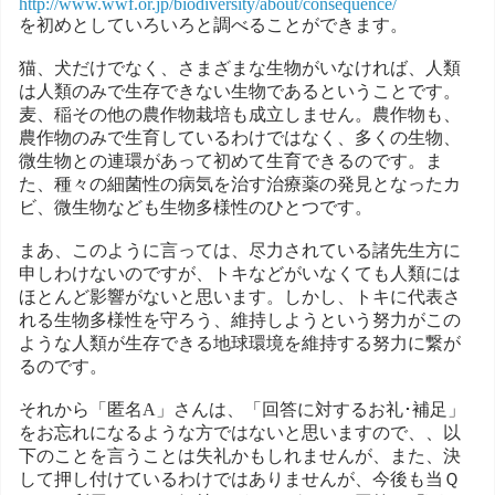
http://www.wwf.or.jp/biodiversity/about/consequence/
を初めとしていろいろと調べることができます。
猫、犬だけでなく、さまざまな生物がいなければ、人類
は人類のみで生存できない生物であるということです。
麦、稲その他の農作物栽培も成立しません。農作物も、
農作物のみで生育しているわけではなく、多くの生物、
微生物との連環があって初めて生育できるのです。ま
た、種々の細菌性の病気を治す治療薬の発見となったカ
ビ、微生物なども生物多様性のひとつです。
まあ、このように言っては、尽力されている諸先生方に
申しわけないのですが、トキなどがいなくても人類には
ほとんど影響がないと思います。しかし、トキに代表さ
れる生物多様性を守ろう、維持しようという努力がこの
ような人類が生存できる地球環境を維持する努力に繋が
るのです。
それから「匿名A」さんは、「回答に対するお礼･補足」
をお忘れになるような方ではないと思いますので、、以
下のことを言うことは失礼かもしれませんが、また、決
して押し付けているわけではありませんが、今後も当Ｑ