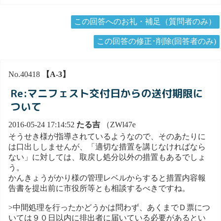
この回答へのお礼・補足（質問者のみ）
この回答の修正･削除(回答者のみ)
No.40418
【A-3】
Re:マニフェスト交付日からの送付期限に
ついて
2016-05-24 17:14:52
たる吉
（ZWl47e
そうせき様が指導されているようなので、そのあたりに
は口出ししませんが、「適切な措置を講じなければなら
ない」に対しては、取戻し処分以外の措置もあるでしょ
う。
かんきょうがかり様の管理レベルからすると措置内容報
告書を提出前に市役所等とも相談するべきですね。
>中間処理を行ったかどうかは問わず、あくまでＤ票につ
いては９０日以内に排出者に届いている必要があるとい