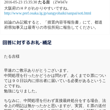
2016-05-23 15:35:30
たる吉
（ZWl47e
大阪府のＨＰがわかりやすいですね。
http://www.pref.osaka.lg.jp/sangyohaiki/sanpai/soti.html
結論のみ記載すると、「措置内容等報告書」にて、都道
府県知事又は最寄りの市役所宛に報告してください。
回答に対するお礼･補足
たる吉様
早速のご教示ありがとうございます。
中間処理を行ったかどうかは問わず、あくまでＤ票につい
ては９０日以内に排出者に届いている必要があるというこ
とですね。
勉強になりました。
ちなみに、中間処理を行わず直接最終処分をする場合、法
令上の明記は無かったかと思いますが、実質、Ｅ票の送付