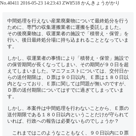
No.40411
2016-05-23 14:23:43
ZWlf518
かんきょうがかり
中間処理を行えない産業廃棄物について最終処分を行う
ために、専門の収集運搬業者に運搬を委託しました。
その後廃棄物は、収運業者の施設で「積替え・保管」を
行い、後日最終処分場に持ち込まれることとなっていま
す。
しかし、収運業者の事情により「積替え・保管」施設で
の保管期間が長くなってしまい、その期間が９０日を超
えてしまいました。マニフェストについては、交付日か
らの送付期限は、Ｄ票は９０日以内、Ｅ票は１８０日以
内となっており、Ｅ票に関しては問題が無いのですが、
Ｄ票の送付期限についてはすでに過ぎてしまっていま
す。
しかし、本案件は中間処理を行わないことから、Ｅ票の
送付期限である１８０日以内ということだけが守られて
いれば、行政への報告は必要ないものでしょうか？
これまではこのようなこともなく、９０日以内にＤ票