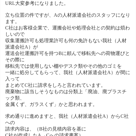
URL大変参考になりました。
立ち位置の件ですが、Aの人材派遣会社のスタッフになり
ます。
C社はお客様企業で、運搬会社や処理会社との契約は煩わ
しいので
収集運搬許可も処理業許可も何の免許もない我社（人材
派遣会社A）が
運送会社運搬許可を持つBに頼んで移転先への荷物運びと
その際に
移転先では使用しない棚やデスク類やその他のゴミを
一緒に処分してもらって、我社（人材派遣会社A）が間に
入って
まとめてC社に請求をしろと言われています。
廃棄物に該当しそうなものは分類上「廃油、廃プラスチ
ック類、
金属くず、ガラスくず」かと思われます。
求め通りに進めますと、我社（人材派遣会社A）からC社
への
請求内容は、（B社の見積内容を基に
C社が作成したA→Cへの請求書案）