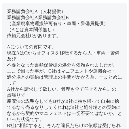
業務請負会社A（人材提供）
業務請負会社A業務請負会社B
（産業廃棄物運搬許可有り・車両・警備員提供）
（Aとは資本関係無し）
依頼元会社Cがあります。
Aについての質問です。
現在AはCからオフィスを移転するから人・車両・警備
及び
不要となった書類保管棚の処分を依頼されましたが、
ここで困った事が、C社はマニフェストや運搬会社・
処分場との契約は管理上の手間がかかる為、一まとめに
して
A社から請求して欲しい、管理も全て任せるから。の一
点張りで
産廃法の説明をしてもB社がB社に持ち帰って自由に捨
てるなり売るなりしてくれればB社と処分場との契約に
なるから契約やマニフェストは一切不要ではないか。と
いった状況です。
B社に相談すると、そんな違反だらけの依頼は受けられ