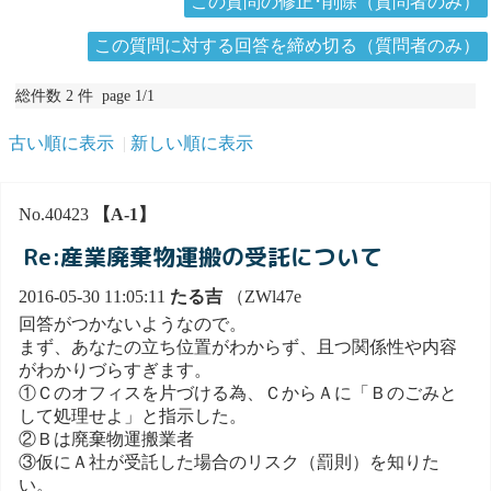
この質問の修正･削除（質問者のみ）
この質問に対する回答を締め切る（質問者のみ）
総件数 2 件 page 1/1
古い順に表示
新しい順に表示
No.40423
【A-1】
Re:産業廃棄物運搬の受託について
2016-05-30 11:05:11
たる吉
（ZWl47e
回答がつかないようなので。
まず、あなたの立ち位置がわからず、且つ関係性や内容
がわかりづらすぎます。
①Ｃのオフィスを片づける為、ＣからＡに「Ｂのごみと
して処理せよ」と指示した。
②Ｂは廃棄物運搬業者
③仮にＡ社が受託した場合のリスク（罰則）を知りた
い。