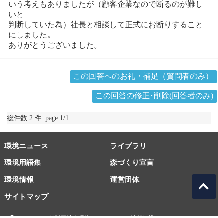
いう考えもありましたが（顧客企業なので断るのが難し
いと
判断していた為）社長と相談して正式にお断りすること
にしました。
ありがとうございました。
この回答へのお礼・補足（質問者のみ）
この回答の修正･削除(回答者のみ)
総件数 2 件 page 1/1
環境ニュース
ライブラリ
環境用語集
森づくり宣言
環境情報
運営団体
サイトマップ
EICネット 一般財団法人環境イノベーション情報機構