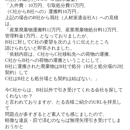
「人件費：10万円、引取処分費15万円、
（C社からB社への）運搬料10万円」
上記の場合のB社から我社（人材派遣会社A）への見積
は、
「産業廃棄物運搬料12万円、産業廃棄物処分料12万円、
管理料金1万円」となっておりましたが、
B社に対してC社の要望を次のように伝えたところ
請けられないと即答されました。
「依頼内容は、C社からC社移転先への荷物の運搬、
C社からB社への荷物の運搬ということにして、
B社に運搬された廃棄物はB社で処分（B社と処分場の2社
契約）して
C社はB社とも処分場とも契約は結ばない。」
今C社からは、B社以外で引き受けてくれる会社を探して
くれないか？
と言われておりますが、たる吉様ご紹介のURLを拝見し
て
問題点が多すぎるとど素人でも感じましたので、
軽微な違反・罰で済むのならば無理矢理引き受けてしま
おうかと