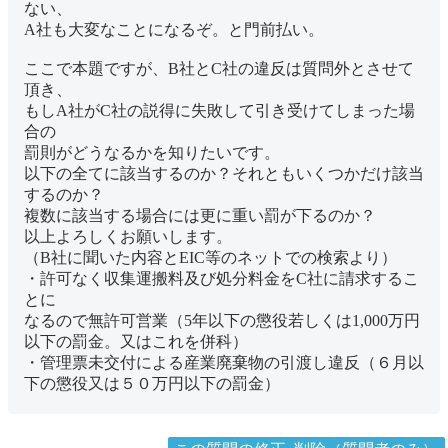
ない、
A社も大変なことになるぞ。と門前払い。
ここで本題ですが、B社とC社の違反は質問外とさせて
頂き、
もしA社がC社の説得に失敗して引き受けてしまった場
合の
罰則がどうなるかを知りたいです。
以下の全てに該当するのか？それともいくつかだけ該当
するのか？
複数に該当する場合には更に重い罰が下るのか？
以上よろしくお願いします。
（B社に聞いた内容とEIC等のネットでの検索より）
・許可なく収集運搬料及び処分料金をC社に請求するこ
とに
なるので無許可営業（5年以下の懲役若しくは1,000万円
以下の罰金。又はこれを併科）
・管理票未交付による産業廃棄物の引渡し違反（６月以
下の懲役又は５０万円以下の罰金）