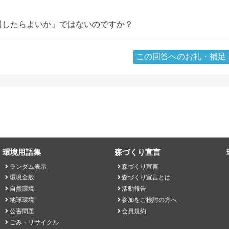
回したらよいか」ではないのですか？
この回答へのお礼・補足
環境用語集
森づくり宣言
ランダム表示
森づくり宣言
環境全般
森づくり宣言とは
自然環境
活動報告
地球環境
参加をご検討の方へ
公害問題
会員規約
ごみ・リサイクル