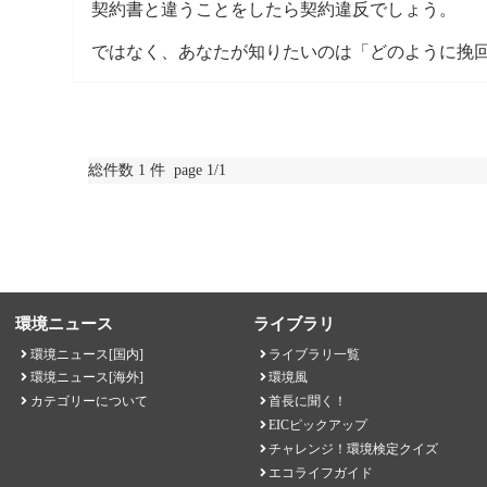
契約書と違うことをしたら契約違反でしょう。
ではなく、あなたが知りたいのは「どのように挽
総件数 1 件 page 1/1
環境ニュース
ライブラリ
環境ニュース[国内]
ライブラリ一覧
環境ニュース[海外]
環境風
カテゴリーについて
首長に聞く！
EICピックアップ
チャレンジ！環境検定クイズ
エコライフガイド