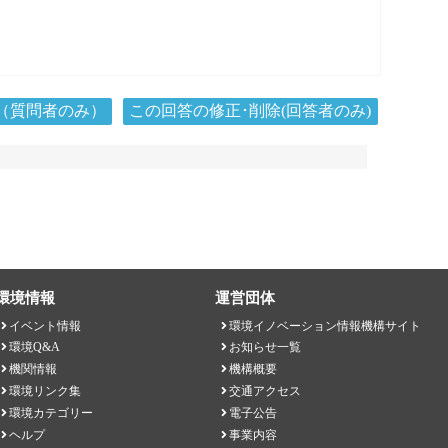
（質問者のみ）
この回答の修正･削除(回答者のみ)
環境情報
運営団体
イベント情報
環境イノベーション情報機構サイト
環境Q&A
お知らせ一覧
機関情報
機構概要
環境リンク集
交通アクセス
環境カテゴリー
電子公告
ヘルプ
事業内容