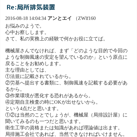
Re:局所排気装置
2016-08-18 14:04:34
アンとエイ
（ZWlf160
お悩みのようで。
心中お察しします。
さて、私の実務上の経験で何かお役に立てば。
機械屋さんでなければ、まず「どのような目的で今回の
ような制御風速の安定を望んでいるのか」という原点に
戻ることをお勧めします。
主な理由としては、
①法規に記載されているから。
②労基へ提出する書類に、制御風速を記載する必要があ
るから。
③作業環境が悪化する恐れがあるから。
④定期自主検査の時にOKが出せないから。
という4点だと思います。
①②は当然のことでしょうが、機械屋（局排設計屋）に
聞いてみるのも一つだと思います。
衛生工学の資格または知識があれば理論値は出ます。
局排施工会社であれば、当然できなければいけません。