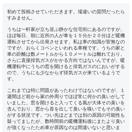
初めて投稿させていただきます。場違いの質問だったら
すみません。
うちは一軒家が立ち並ぶ静かな住宅街にあるのですが、
ほぼ毎日、朝に近所の人が車を１５分か２０分ほど暖機
運転させてから出発させます。私は車の知識が皆無なの
ですが、おらくコペンといわれる車種です。うちの家と
車の距離は数メートルから１０メートルは離れており、
さらに直接排気ガスがかかる方向ではないんですが、暖
機運転中にうちの窓を開けると排気ガスのにおいがする
ので、うちにも少なからず排気ガスが来ているようで
す。
これまでは特に問題があったわけではないのですが、１
週間ほど前から家の外周りでほぼ常に何かの臭いがして
いました。窓を開けると入ってくる風が大体その臭いを
含んでおり、窓から首を出して臭いを嗅いでもその臭い
がする状況です。つい先ほどまでは別の原因の可能性も
疑ってましたが、数時間前の暖機運転後にまたより臭い
が強くなったため車が原因なのは間違いないと思いま