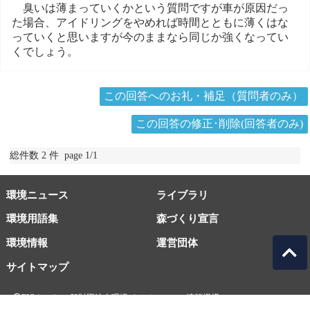
臭いは薄まっていくかという質問ですが車が原因だっ
た場合、アイドリングをやめれば時間とともに薄くはな
っていくと思いますが今のままなら同じか強くなってい
くでしょう。
この回答へのお礼・補足（質問者のみ）
この回答の修正･削除(回答者のみ)
総件数 2 件 page 1/1
環境ニュース
ライブラリ
環境用語集
森づくり宣言
環境情報
運営団体
サイトマップ
EICネット 一般財団法人環境イノベーション情報機構