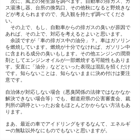
次に、風上の発生源を調べます。自動車の排ガス、ガ
ス湯沸し器、台所の換気口、その他秋になると野焼きな
どが考えられますので、先入観を持たず調べてくださ
い。
その上で、もし、自動車からの排ガスの臭いが原因で
あれば、その上で、対応を考えるとよいと思います。
余談ですが「車の排ガス中の油分」？。車はガソリン
を燃焼しています。燃焼が十分でなければ、ガソリン中
に含まれる成分の臭いもします。その他エンジンの潤滑
剤としてエンジンオイルが一部燃焼する可能性もありま
す。安直に「油分」などといった表現は混乱を招くだけ
です。知らないことは、知らないままに決め付けは要注
意です。
自治体が対応しない場合（悪臭関係の法律ではなかなか
解決できない場合等）でも、都道府県の公害審査会、裁
判所の調停といったお金もほとんどかからない方法もあ
ります。
まあ、最近の車でアイドリングをするなんて、エネルギ
ーの無駄以外なにものでもないと思いますが。