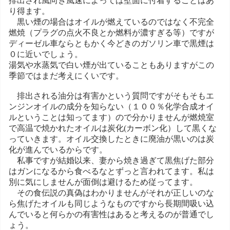
排出され風向き風速によっては壁面に付着することはあ
り得ます。
黒い煙の場合はオイルが燃えているのではなく不完全
燃焼（プラグの点火不良とか燃料が濃すぎる等）ですが
ディーゼル車ならともかく今どきのガソリン車で黒煙は
０に近いでしょう。
湯気や水蒸気で白い煙が出ていることもありますがこの
季節ではまだ考えにくいです。
排出される油分は有害かという質問ですがそもそもエ
ンジンオイルの成分を知らない（１００％化学合成オイ
ルということは知ってます）ので分かりませんが燃焼室
で高温で焼かれたオイルは炭化(カーボン化）して黒くな
っていきます。オイル交換したときに廃油が黒いのは炭
化が進んでいるからです。
私事ですが結婚以来、妻から焼き過ぎて黒焦げた部分
はガンになるから食べるなとずっと言われてます。私は
別に気にしませんが面倒は避けるため従ってます。
その食伝説の真偽はわかりませんがそれが正しいのな
ら焦げたオイルも同じようなものですから長期間吸い込
んでいると何らかの有害性はあると考えるのが普通でし
ょう。