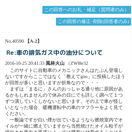
この回答へのお礼・補足（質問者のみ）
この回答の修正･削除(回答者のみ)
No.40590
【A-2】
Re:車の排気ガス中の油分について
2016-10-25 20:41:33
風林火山
（ZWl8e32
このサイトに自動車のメカニックさんはたぶん登場し
ないですからここではなく「教えてgoo」に投稿したほう
が回答が多いと思いますが折角なので・・・
まずは「まるに」さんのおっしゃる通り他に原因があ
るかもしれませんので休みの日にでも詳しく調べて１つ
ずつ潰していくしかないと思います。その上で車が怪し
いとなった場合、暖機運転中の車のマフラーをよく見て
ください。
一般論ですが白い煙が出ているようなら燃焼室内でオ
イルが一緒に燃えていますから当然焼けたオイル粒子が