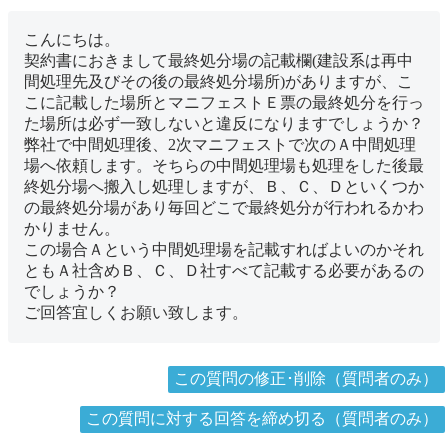
こんにちは。
契約書におきまして最終処分場の記載欄(建設系は再中
間処理先及びその後の最終処分場所)がありますが、こ
こに記載した場所とマニフェストＥ票の最終処分を行っ
た場所は必ず一致しないと違反になりますでしょうか？
弊社で中間処理後、2次マニフェストで次のＡ中間処理
場へ依頼します。そちらの中間処理場も処理をした後最
終処分場へ搬入し処理しますが、Ｂ、Ｃ、Ｄといくつか
の最終処分場があり毎回どこで最終処分が行われるかわ
かりません。
この場合Ａという中間処理場を記載すればよいのかそれ
ともＡ社含めＢ、Ｃ、Ｄ社すべて記載する必要があるの
でしょうか？
ご回答宜しくお願い致します。
この質問の修正･削除（質問者のみ）
この質問に対する回答を締め切る（質問者のみ）