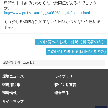
申請の手引きではわからない疑問点があるのでしょう
か。
http://www.pref.saitama.lg.jp/a0506/sanpai-fukumu.html
もう少し具体的な質問でないと回答がつかないと思いま
すよ。
この回答へのお礼・補足（質問者のみ）
この回答の修正･削除(回答者のみ)
総件数 1 件 page 1/1
環境ニュース
ライブラリ
環境用語集
森づくり宣言
環境情報
運営団体
サイトマップ