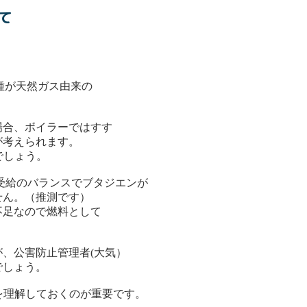
いて
二種が天然ガス由来の
場合、ボイラーではすす
が考えられます。
でしょう。
の受給のバランスでブタジエンが
せん。（推測です）
不足なので燃料として
、公害防止管理者(大気）
でしょう。
いを理解しておくのが重要です。