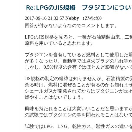
Re:LPGのJIS規格 ブタジエンにつ
2017-09-16 21:32:57
Nobby
（ZWlcf60
回答が付かないようなのでコメントします。
LPGのJIS規格を見ると、一種が石油精製由来、
原料を用いていると思われます。
ブタジエンを含有していると燃料として使用した
が多くなったり、自動車では点火プラグの汚れ等
しかし、0.5%程度の含有ではほとんど影響がない
JIS規格の制定の経緯は知りませんが、石油精製
余る時は、燃料に混ぜることが有るのかも知れま
シェールガスが開発されてからはブタジエンが玉
燃やすことはないでしょう。
興味を持たれることは大変いいことだと思いますが
の試験ではブタジエンの事を問われることはない
試験ではLPG、LNG、乾性ガス、湿性ガスの違