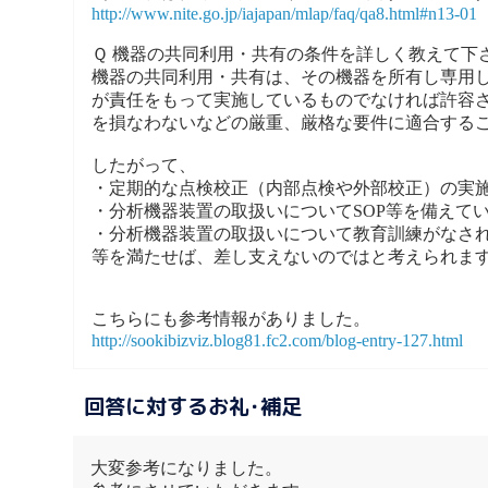
http://www.nite.go.jp/iajapan/mlap/faq/qa8.html#n13-01
Ｑ 機器の共同利用・共有の条件を詳しく教えて下
機器の共同利用・共有は、その機器を所有し専用
が責任をもって実施しているものでなければ許容
を損なわないなどの厳重、厳格な要件に適合する
したがって、
・定期的な点検校正（内部点検や外部校正）の実
・分析機器装置の取扱いについてSOP等を備えて
・分析機器装置の取扱いについて教育訓練がなさ
等を満たせば、差し支えないのではと考えられま
こちらにも参考情報がありました。
http://sookibizviz.blog81.fc2.com/blog-entry-127.html
回答に対するお礼･補足
大変参考になりました。