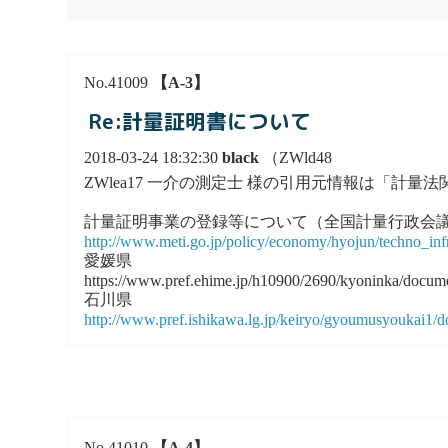
No.41009
【A-3】
Re:計量証明書について
2018-03-24 18:32:30
black
（ZWld48
ZWlea17 一介の測定士 様の引用元情報は「計
計量証明事業の登録等について（全国計量行政会議
http://www.meti.go.jp/policy/economy/hyojun/techno_i
愛媛県
https://www.pref.ehime.jp/h10900/2690/kyoninka/docum
石川県
http://www.pref.ishikawa.lg.jp/keiryo/gyoumusyoukai1
No.41010
【A-4】