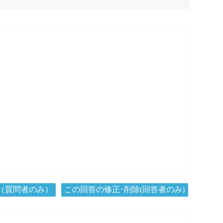
（質問者のみ）
この回答の修正･削除(回答者のみ)