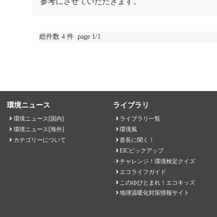
参考にさせていただきます。
総件数 4 件 page 1/1
環境ニュース
ライブラリ
環境ニュース[国内]
ライブラリ一覧
環境ニュース[海外]
環境風
カテゴリーについて
首長に聞く！
EICピックアップ
チャレンジ！環境検定クイズ
エコライフガイド
このゆびとまれ！エコキッズ
地球温暖化対策情報サイト