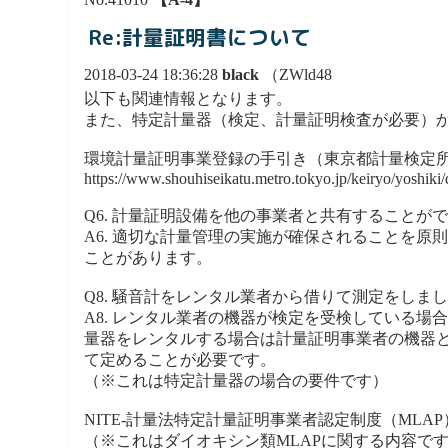
Re:計量証明書について
2018-03-24 18:36:28
black
（ZWld48
以下も関連情報となります。
また、特定計量器（検定、計量証明検査が必要）
環境計量証明事業登録の手引き（東京都計量検定
https://www.shouhiseikatu.metro.tokyo.jp/keiryo/yoshik
Q6. 計量証明設備を他の事業者と共有することが
A6. 適切な計量管理の実施が確保されることを
ことがあります。
Q8. 騒音計をレンタル業者から借りて測定をし
A8. レンタル業者の機器が検定を受検している
量器をレンタルする場合は計量証明事業者の機器
て定めることが必要です。
（※これは特定計量器の場合の要件です）
NITE-計量法特定計量証明事業者認定制度（MLAP
（※これはダイオキシン類MLAPに関する内容で