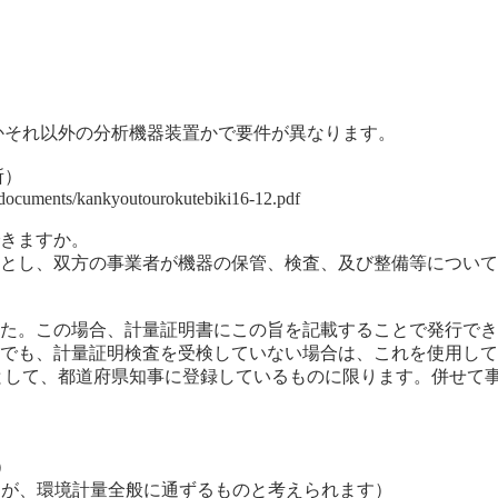
かそれ以外の分析機器装置かで要件が異なります。
所）
i/documents/kankyoutourokutebiki16-12.pdf
できますか。
原則とし、双方の事業者が機器の保管、検査、及び整備等につい
ました。この場合、計量証明書にこの旨を記載することで発行で
場合でも、計量証明検査を受検していない場合は、これを使用し
として、都道府県知事に登録しているものに限ります。併せて
）
すが、環境計量全般に通ずるものと考えられます）