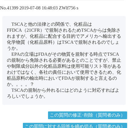
No.41399
2019-07-08 16:48:03
ZWlf756
s
TSCAと他の法律との関係で、化粧品は
FFDCA（21CFR）で規制されるためTSCAからは免除さ
れますが、化粧品に配合する目的でアメリカへ輸出する
化学物質（化粧品原料）はTSCAで規制されるのでしょ
うか。
EPAの立場はFDAがその物質を規制する時点でTSCA
の規制から免除される必要があるとのことですが、禁止
や制限成分以外の化粧品原料は使用可能リスト等がある
わけではなく、各社の責任において使用できるため、化
粧品原料の輸出時においてFDAが規制すると言えるの
か。。。。？
TSCAの規制から外れるにはどのように対応すればよ
ろしいでしょうか。
この質問の修正･削除（質問者のみ）
この質問に対する回答を締め切る（質問者のみ）