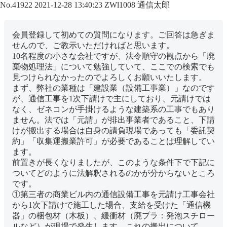
No.41922
2021-12-28 13:40:23
ZWl1008
通信太郎
会員登録して初めての質問になります。ご回答は急ぎま
せんので、ご教示いただければと思います。
10名程度の小さな会社ですが、法令順守の観点から「廃
棄物処理法」について勉強していて、ここでの検索でも
見つけられなかったのでよろしくお願いいたします。
まず、弊社の業種は「建設業（設備工事業）」なのです
が、通信工事を1次下請けで主にしており、元請けでは
なく、ゼネコンが手掛けるような建築系の工事でもあり
ません。法では「元請」が排出事業者であること、下請
けが搬出する場合は自身の請負現場であっても「委託契
約」「収集運搬業許可」が必要であることは理解してい
ます。
前置きが長くなりましたが、このような条件下で下記に
ついてどのように法解釈されるのかが分からないところ
です。
①第三者の商業ビル内の通信設備工事を元請け工事会社
から1次下請けで施工した場合、支給を受けた「通信機
器」の梱包材（木板）、緩衝材（廃プラ：発泡スチロー
ルなど）が現場で発生します。これの搬出について。