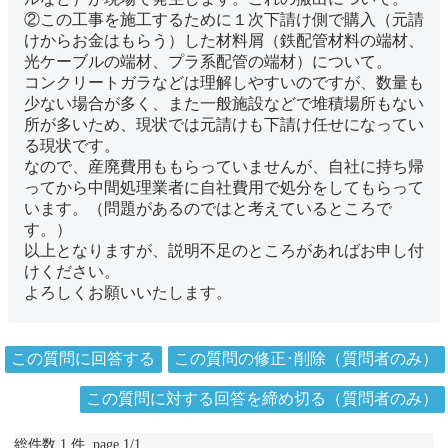
②この工事を施工するために１次下請け側で購入（元請
けからお金はもらう）した材料屑（鉄配管材料の端材、
光ケーブルの端材、プラ系配管の端材）について。
コンクリートガラなどは理解しやすいのですが、数量も
少ない場合が多く、また一般施設などで堆積場所もない
所が多いため、現状では元請けも下請け任せになってい
る現状です。
なので、産廃費用ももらっていませんが、自社に持ち帰
ってから中間処理業者に自社費用で処分をしてもらって
います。（問題があるのではと考えているところで
す。）
以上となりますが、説明不足のところがあればお申し付
けください。
よろしくお願いいたします。
この質問に回答する
この質問の修正･削除（質問者のみ）
この質問に対する回答を締め切る（質問者のみ）
総件数 1 件 page 1/1