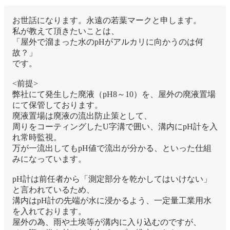
お世話になります。永遠の若葉マークと申します。
私が教えて頂きたいことは、
「屋外で溜まった水のpHがアルカリに向かうのは何
故？」
です。
<前提>
弊社にて発生した廃液（pH8～10）を、屋外の廃液置場
にて保管しております。
廃液置場は廃液の流出防止策として、
周りをコーティングしたU字溝で囲い、溝内にpH計を入
れ常時監視。
万が一流出してもpH値で流出が分かる、といった仕組
みになっています。
pH計は前任者から「測定部分を乾かしてはいけない」
と言われているため、
溝内はpH計の先端が水に浸かるよう、一定量工業用水
を入れております。
屋外の為、雨や土埃等が溝内に入り込むのですが、