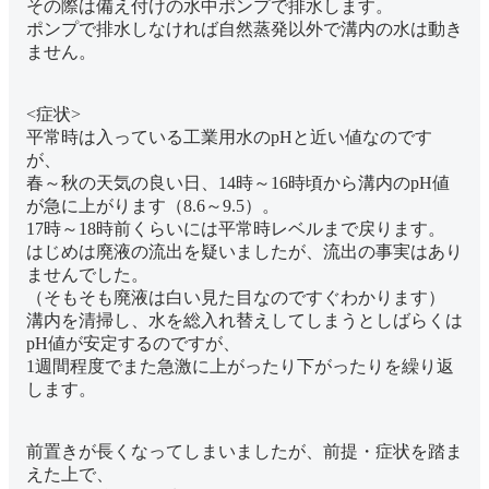
その際は備え付けの水中ポンプで排水します。
ポンプで排水しなければ自然蒸発以外で溝内の水は動き
ません。
<症状>
平常時は入っている工業用水のpHと近い値なのです
が、
春～秋の天気の良い日、14時～16時頃から溝内のpH値
が急に上がります（8.6～9.5）。
17時～18時前くらいには平常時レベルまで戻ります。
はじめは廃液の流出を疑いましたが、流出の事実はあり
ませんでした。
（そもそも廃液は白い見た目なのですぐわかります）
溝内を清掃し、水を総入れ替えしてしまうとしばらくは
pH値が安定するのですが、
1週間程度でまた急激に上がったり下がったりを繰り返
します。
前置きが長くなってしまいましたが、前提・症状を踏ま
えた上で、