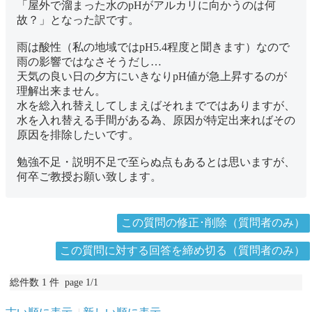
「屋外で溜まった水のpHがアルカリに向かうのは何
故？」となった訳です。
雨は酸性（私の地域ではpH5.4程度と聞きます）なので
雨の影響ではなさそうだし…
天気の良い日の夕方にいきなりpH値が急上昇するのが
理解出来ません。
水を総入れ替えしてしまえばそれまでではありますが、
水を入れ替える手間がある為、原因が特定出来ればその
原因を排除したいです。
勉強不足・説明不足で至らぬ点もあるとは思いますが、
何卒ご教授お願い致します。
この質問の修正･削除（質問者のみ）
この質問に対する回答を締め切る（質問者のみ）
総件数 1 件 page 1/1