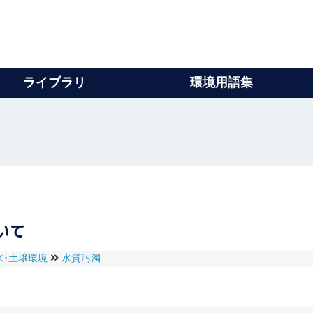
ライブラリ
環境用語集
いて
水･土壌環境
水質汚濁