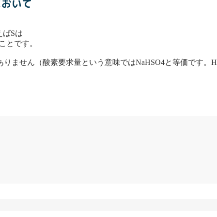
において
えばSは
なことです。
いありません（酸素要求量という意味ではNaHSO4と等価です。