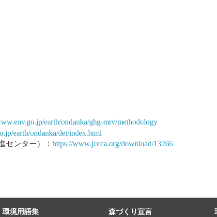
/www.env.go.jp/earth/ondanka/ghg-mrv/methodology
o.jp/earth/ondanka/det/index.html
進センター）：
https://www.jccca.org/download/13266
環境用語集
森づくり宣言