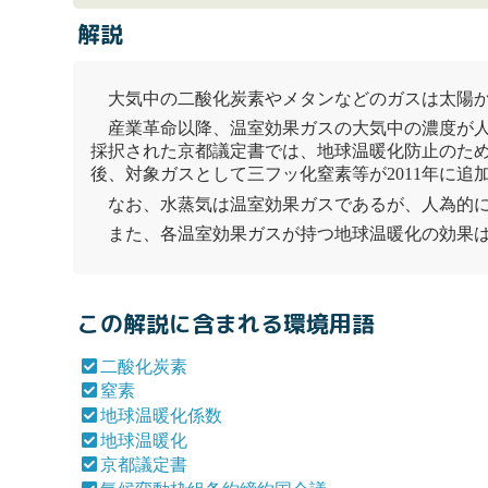
解説
大気中の
二酸化炭素
や
メタン
などのガスは太陽
産業革命以降、
温室効果
ガスの大気中の濃度が
採択された
京都議定書
では、
地球温暖化
防止のた
後、対象ガスとして三フッ化
窒素
等が2011年に追
なお、水蒸気は
温室効果
ガスであるが、人為的
また、各
温室効果
ガスが持つ
地球温暖化
の効果
この解説に含まれる環境用語
二酸化炭素
窒素
地球温暖化係数
地球温暖化
京都議定書