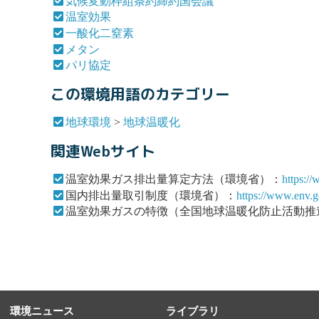
気候変動枠組条約締約国会議
温室効果
一酸化二窒素
メタン
パリ協定
この環境用語のカテゴリー
地球環境
>
地球温暖化
関連Webサイト
温室効果ガス排出量算定方法（環境省）：
https:/
国内排出量取引制度（環境省）：
https://www.env.g
温室効果ガスの特徴（全国地球温暖化防止活動推
環境ニュース
ライブラリ