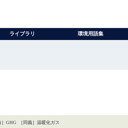
ライブラリ
環境用語集
s ［略］GHG ［同義］温暖化ガス