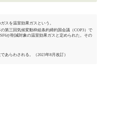
のガスを
温室効果
ガスという。
年の第三回
気候変動枠組条約締約国会議
（COP3）で
、SF6が削減対象の
温室効果
ガスと定められた。その
。
数
であらわされる。（2023年8月改訂）