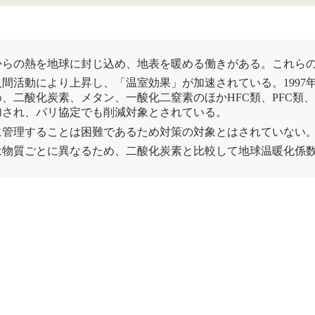
からの熱を地球に封じ込め、地表を暖める働きがある。これら
人間活動により上昇し、「
温室効果
」が加速されている。1997
め、
二酸化炭素
、
メタン
、一酸化二
窒素
のほかHFC類、PFC類
加され、
パリ協定
でも削減対象とされている。
に管理することは困難であるため対策の対象とはされていない
は物質ごとに異なるため、
二酸化炭素
と比較して
地球温暖化
係