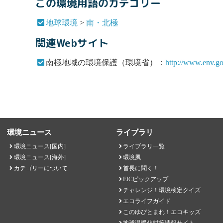
この環境用語のカテゴリー
地球環境
>
南・北極
関連Webサイト
南極地域の環境保護（環境省）：
http://www.env.g
環境ニュース
ライブラリ
環境ニュース[国内]
ライブラリ一覧
環境ニュース[海外]
環境風
カテゴリーについて
首長に聞く！
EICピックアップ
チャレンジ！環境検定クイズ
エコライフガイド
このゆびとまれ！エコキッズ
地球温暖化対策情報サイト