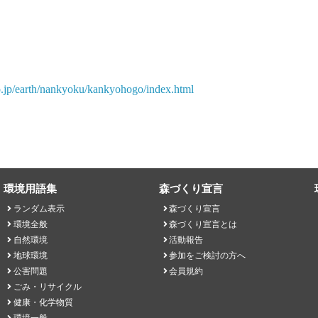
o.jp/earth/nankyoku/kankyohogo/index.html
環境用語集
森づくり宣言
ランダム表示
森づくり宣言
環境全般
森づくり宣言とは
自然環境
活動報告
地球環境
参加をご検討の方へ
公害問題
会員規約
ごみ・リサイクル
健康・化学物質
環境一般