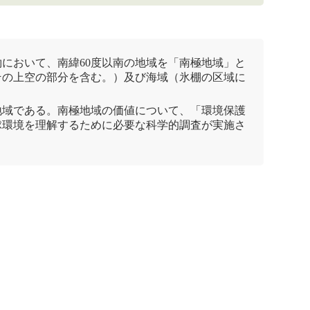
約
において、南緯60度以南の地域を「
南極
地域」と
びその上空の部分を含む。）及び海域（氷棚の区域に
地域である。
南極
地域の価値について、「環境保護
地球環境を理解するために必要な科学的調査が実施さ