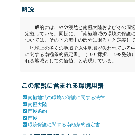
解説
一般的には、やや漠然と
南極
大陸
およびその周
定義している。同様に、「
南極
地域の環境の保護
ついては、その下の海中の部分に限る）と定義し
地球上の多くの地域で原生地域が失われている
に関する
南極
条約
議定書」（1991採択、199
れる地域としての価値」と表現している。
この解説に含まれる環境用語
南極地域の環境の保護に関する法律
南極大陸
南極条約
南極
環境保護に関する南極条約議定書