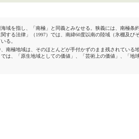
辺海域を指し、「
南極
」と同義とみなせる。狭義には、
南極
条
に関する法律
」（1997）では、南緯60度以南の陸域（氷棚及
ている。
中、
南極
地域は、そのほとんどが手付かずのまま残されている
8発効）では、「原生地域としての価値」、「芸術上の価値」、「