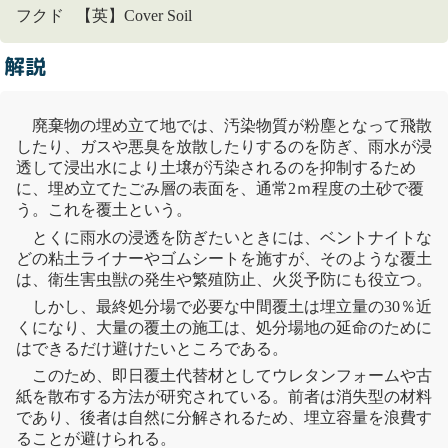
フクド 【英】Cover Soil
解説
廃棄物
の埋め立て地では、汚染物質が粉塵となって飛散
したり、ガスや
悪臭
を放散したりするのを防ぎ、雨水が浸
透して浸出水により土壌が汚染されるのを抑制するため
に、埋め立てたごみ層の表面を、通常2ｍ程度の土砂で覆
う。これを覆土という。
とくに雨水の浸透を防ぎたいときには、ベントナイトな
どの粘土ライナーやゴムシートを施すが、そのような覆土
は、衛生害虫獣の発生や繁殖防止、火災予防にも役立つ。
しかし、
最終処分場
で必要な中間覆土は埋立量の30％近
くになり、大量の覆土の施工は、処分場地の延命のために
はできるだけ避けたいところである。
このため、即日覆土代替材としてウレタンフォームや
古
紙
を散布する方法が研究されている。前者は消失型の材料
であり、後者は自然に分解されるため、埋立容量を浪費す
ることが避けられる。