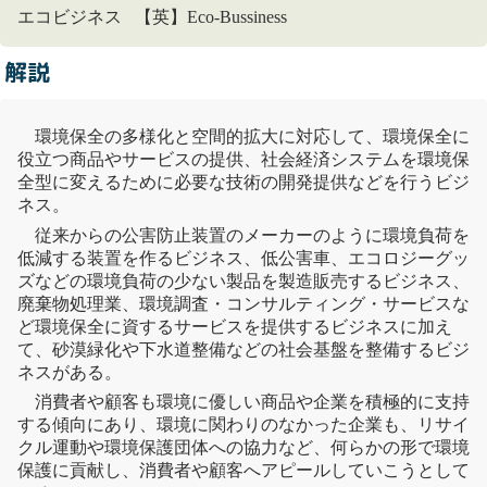
エコビジネス 【英】Eco-Bussiness
解説
環境保全の多様化と空間的拡大に対応して、環境保全に
役立つ商品やサービスの提供、社会経済システムを環境保
全型に変えるために必要な技術の開発提供などを行うビジ
ネス。
従来からの
公害
防止装置のメーカーのように
環境負荷
を
低減する装置を作るビジネス、
低
公害
車
、エコロジーグッ
ズなどの
環境負荷
の少ない製品を製造販売するビジネス、
廃棄物
処理業、環境調査・コンサルティング・サービスな
ど環境保全に資するサービスを提供するビジネスに加え
て、
砂漠緑化
や
下水道
整備などの社会基盤を整備するビジ
ネスがある。
消費者や顧客も環境に優しい商品や企業を積極的に支持
する傾向にあり、環境に関わりのなかった企業も、
リサイ
クル
運動や環境保護団体への協力など、何らかの形で環境
保護に貢献し、消費者や顧客へアピールしていこうとして