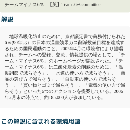
チームマイナス6％ 【英】Team -6% committee
解説
地球温暖化
防止のために、
京都議定書
で義務付けられた
6％(90年比）の日本の
温室効果ガス
削減数値目標を達成す
るための国民運動のこと。2005年4月に環境省により提唱
され、チームへの登録、交流、情報提供の場として、「チ
ーム・マイナス6％」のホームページが開設された。「チ
ーム・マイナス6％」は
二酸化炭素
の削減のために、「温
度調節で減らそう」、「水道の使い方で減らそう」、「商
品の選び方で減らそう」、「自動車の使い方で減らそ
う」、「買い物とゴミで減らそう」、「電気の使い方で減
らそう」といった6つのアクションを提案している。2006
年2月末の時点で、約185,000人が参加している。
この解説に含まれる環境用語