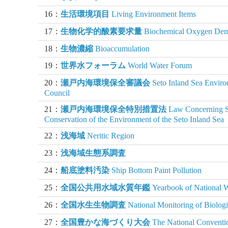
16：
生活環境項目
Living Environment Items
17：
生物化学的酸素要求量
Biochemical Oxygen De
18：
生物濃縮
Bioaccumulation
19：
世界水フォーラム
World Water Forum
20：
瀬戸内海環境保全審議会
Seto Inland Sea Enviro
Council
21：
瀬戸内海環境保全特別措置法
Law Concerning Sp
Conservation of the Environment of the Seto Inland Sea
22：
浅海域
Neritic Region
23：
浅海域生態系調査
24：
船底塗料汚染
Ship Bottom Paint Pollution
25：
全国公共用水域水質年鑑
Yearbook of National W
26：
全国水生生物調査
National Monitoring of Biologic
27：
全国豊かな海づくり大会
The National Conventi