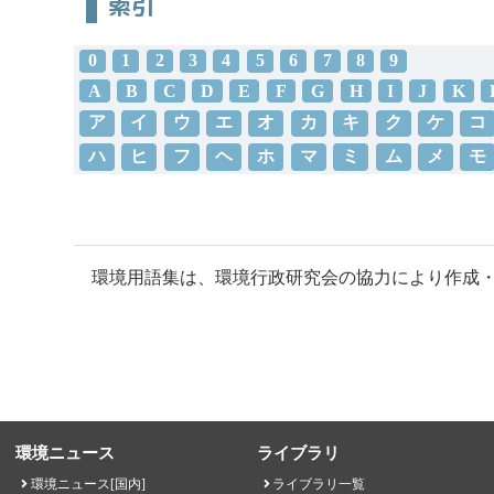
索引
0
1
2
3
4
5
6
7
8
9
A
B
C
D
E
F
G
H
I
J
K
ア
イ
ウ
エ
オ
カ
キ
ク
ケ
コ
ハ
ヒ
フ
ヘ
ホ
マ
ミ
ム
メ
モ
環境用語集は、環境行政研究会の協力により作成
環境ニュース
ライブラリ
環境ニュース[国内]
ライブラリ一覧