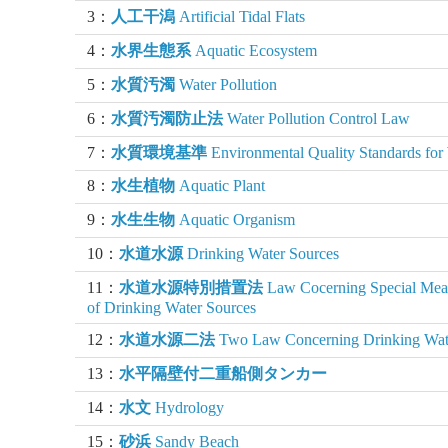
3：
人工干潟
Artificial Tidal Flats
4：
水界生態系
Aquatic Ecosystem
5：
水質汚濁
Water Pollution
6：
水質汚濁防止法
Water Pollution Control Law
7：
水質環境基準
Environmental Quality Standards for 
8：
水生植物
Aquatic Plant
9：
水生生物
Aquatic Organism
10：
水道水源
Drinking Water Sources
11：
水道水源特別措置法
Law Cocerning Special Meas
of Drinking Water Sources
12：
水道水源二法
Two Law Concerning Drinking Wat
13：
水平隔壁付二重船側タンカー
14：
水文
Hydrology
15：
砂浜
Sandy Beach