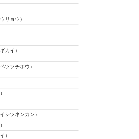
ュウリョウ）
ンギカイ）
クベツソチホウ）
サ）
スイシツネンカン）
サ）
カイ）