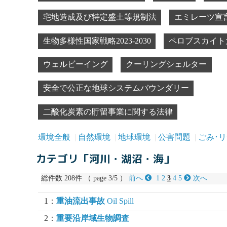
宅地造成及び特定盛土等規制法
エミレーツ宣
生物多様性国家戦略2023-2030
ペロブスカイト
ウェルビーイング
クーリングシェルター
安全で公正な地球システムバウンダリー
二酸化炭素の貯留事業に関する法律
環境全般
自然環境
地球環境
公害問題
ごみ･
カテゴリ「河川・湖沼・海」
総件数 208件 （ page 3/5 ）
前へ
1
2
3
4
5
次へ
1：
重油流出事故
Oil Spill
2：
重要沿岸域生物調査