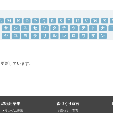
L
M
N
O
P
Q
R
S
T
U
V
W
X
サ
シ
ス
セ
ソ
タ
チ
ツ
テ
ト
ナ
ヤ
ユ
ヨ
ラ
リ
ル
レ
ロ
ワ
ヲ
ン
・更新しています。
環境用語集
森づくり宣言
ランダム表示
森づくり宣言