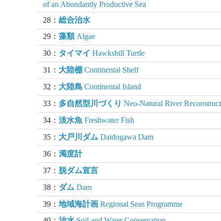
of an Abundantly Productive Sea
28：
総合治水
29：
藻類
Algae
30：
タイマイ
Hawksbill Turtle
31：
大陸棚
Continental Shelf
32：
大陸島
Continental Island
33：
多自然型川づくり
Neo-Natural River Reconstruct
34：
淡水魚
Freshwater Fish
35：
大戸川ダム
Daidogawa Dam
36：
濁度計
37：
脱ダム宣言
38：
ダム
Dam
39：
地域海計画
Regional Seas Programme
40：
治水
Soil and Water Conservation