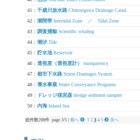
41：
千歳川放水路
Chitosegawa Drainage Canal
42：
潮間帯
Intertidal Zone ／ Tidal Zone
43：
調査捕鯨
Scientific whaling
44：
潮汐
Tide
45：
貯水池
Reservoir
46：
透視度（透視度計）
transparency
47：
都市下水路
Storm Drainages System
48：
導水事業
Water Conveyance Programs
49：
ドレッジ採泥器
dredge sediment sampler
50：
内海
Inland Sea
総件数208件 page 3/5 |
前へ
1
2
3
4
5
次へ