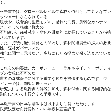
す。
報告書では、グローバルレベルで森林が依然として甚大なプレ
ッシャーにさらされている
現状や、収奪的な生産モデル、過剰な消費、脆弱なガバナン
ス、そして根強い権力の
不均衡が、森林減少・劣化を継続的に助長していることが指摘
されています。
また、持続可能な開発との関わり、森林関連資金の拡大の必要
性、森林ガバナンスの
強化に関する示唆など、多岐にわたる提言が盛り込まれていま
す。
これらの内容は、カーボンニュートラルやネイチャーポジティ
ブの実現に不可欠な
世界の森林保全に関する重要な知見を提供するものです。ウェ
ビナーでは、翻訳に携わった
研究員による報告書の解説に加え、森林保全に関する国際的な
動向についても紹介する予定です。
本報告書の日本語翻訳版は以下よりご覧いただけます：
政策決定者向け要約：2025年森林宣言評価