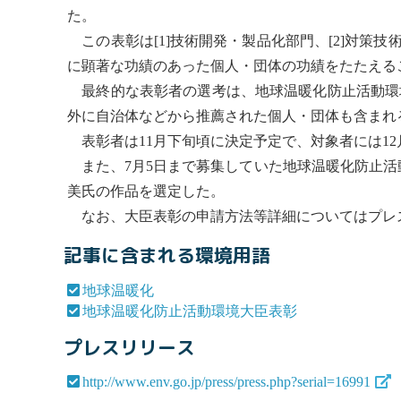
た。
この表彰は[1]技術開発・製品化部門、[2]対策技術
に顕著な功績のあった個人・団体の功績をたたえる
最終的な表彰者の選考は、
地球温暖化
防止活動環
外に自治体などから推薦された個人・団体も含まれ
表彰者は11月下旬頃に決定予定で、対象者には1
また、7月5日まで募集していた
地球温暖化
防止活
美氏の作品を選定した。
なお、大臣表彰の申請方法等詳細についてはプレ
記事に含まれる環境用語
地球温暖化
地球温暖化防止活動環境大臣表彰
プレスリリース
http://www.env.go.jp/press/press.php?serial=16991