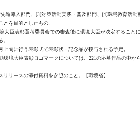
先進導入部門、[3]対策活動実践・普及部門、[4]環境教育活動
ことを目的としたもの。
境大臣表彰選考委員会での審査後に環境大臣が決定すること
る。
2月上旬に行う表彰式で表彰状・記念品が授与される予定。
動環境大臣表彰ロゴマークについては、221の応募作品の中か
スリリースの添付資料を参照のこと。【環境省】