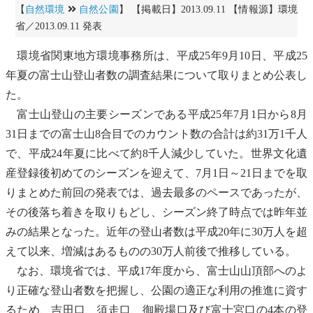
【
自然環境
自然公園
】 【掲載日】2013.09.11 【情報源】環境
省／2013.09.11 発表
環境省関東
地方環境事務所
は、平成25年9月10日、平成25
年夏の富士山登山者数の調査結果について取りまとめ公表し
た。
富士山登山の主要シーズンである平成25年7月1日から8月
31日までの富士山8合目でのカウント数の合計は約31万1千人
で、平成24年夏に比べて約8千人減少していた。世界文化遺
産登録後初めてのシーズンを迎えて、7月1日～21日までを取
りまとめた前回の発表では、過去最多のペースであったが、
その後落ち着きを取りもどし、シーズン終了時点では昨年並
みの結果となった。近年の登山者数は平成20年に30万人を超
えて以来、増減はあるものの30万人前後で推移している。
なお、環境省では、平成17年度から、富士山山頂部へのよ
り正確な登山者数を把握し、公園の適正な利用の推進に資す
るため、吉田口、須走口、御殿場口及び富士宮口の4本の
登