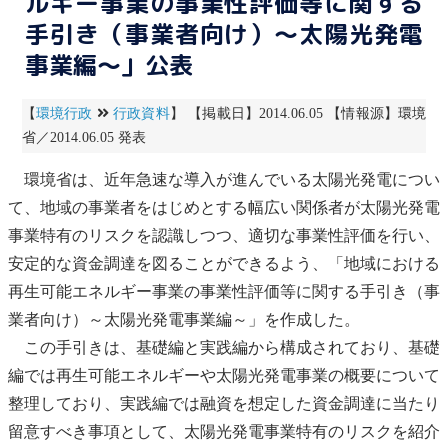
ルギー事業の事業性評価等に関する
手引き（事業者向け）～太陽光発電
事業編～」公表
【
環境行政
行政資料
】 【掲載日】2014.06.05 【情報源】環境
省／2014.06.05 発表
環境省は、近年急速な導入が進んでいる
太陽光発電
につい
て、地域の事業者をはじめとする幅広い関係者が
太陽光発電
事業特有のリスクを認識しつつ、適切な事業性評価を行い、
安定的な資金調達を図ることができるよう、「地域における
再生可能エネルギー
事業の事業性評価等に関する手引き（事
業者向け）～
太陽光発電
事業編～」を作成した。
この手引きは、基礎編と実践編から構成されており、基礎
編では
再生可能エネルギー
や
太陽光発電
事業の概要について
整理しており、実践編では融資を想定した資金調達に当たり
留意すべき事項として、
太陽光発電
事業特有のリスクを紹介