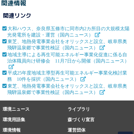
関連情報
関連リンク
大和ハウス、奈良県五條市に同市内2カ所目の大規模太陽
光発電所を建設・運営（国内ニュース）
東芝、地熱発電事業会社をオリックスと設立、岐阜県奥
飛騨温泉郷で事業性検証（国内ニュース）
地域主導による再生可能エネルギー事業化促進に係る自
治体職員向け研修会 11月7日から開催（国内ニュース）
平成25年度地域主導型再生可能エネルギー事業化検討業
務 10件を採択（国内ニュース）
東芝、地熱発電事業会社をオリックスと設立、岐阜県奥
飛騨温泉郷で事業性検証（国内ニュース）
環境ニュース
ライブラリ
環境用語集
森づくり宣言
環境情報
運営団体