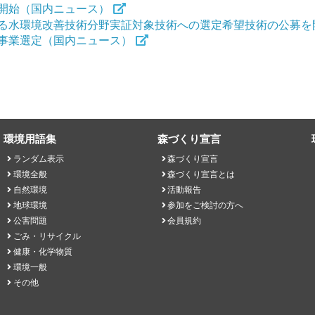
募開始（国内ニュース）
ける水環境改善技術分野実証対象技術への選定希望技術の公募を
象事業選定（国内ニュース）
環境用語集
森づくり宣言
ランダム表示
森づくり宣言
環境全般
森づくり宣言とは
自然環境
活動報告
地球環境
参加をご検討の方へ
公害問題
会員規約
ごみ・リサイクル
健康・化学物質
環境一般
その他