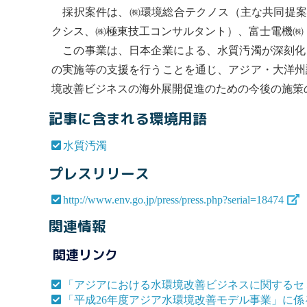
採択案件は、㈱環境総合テクノス（主な共同提案者
クシス、㈱極東技工コンサルタント）、富士電機㈱
この事業は、日本企業による、
水質汚濁
が深刻化
の実施等の支援を行うことを通じ、アジア・大洋州
境改善ビジネスの海外展開促進のための今後の施策
記事に含まれる環境用語
水質汚濁
プレスリリース
http://www.env.go.jp/press/press.php?serial=18474
関連情報
関連リンク
「アジアにおける水環境改善ビジネスに関するセミ
「平成26年度アジア水環境改善モデル事業」に