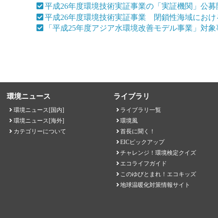
平成26年度環境技術実証事業の「実証機関」公
平成26年度環境技術実証事業 閉鎖性海域にお
「平成25年度アジア水環境改善モデル事業」対
環境ニュース
ライブラリ
環境ニュース[国内]
ライブラリ一覧
環境ニュース[海外]
環境風
カテゴリーについて
首長に聞く！
EICピックアップ
チャレンジ！環境検定クイズ
エコライフガイド
このゆびとまれ！エコキッズ
地球温暖化対策情報サイト