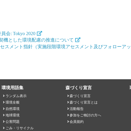
Tokyo 2020
を契機とした環境配慮の推進について
境アセスメント指針（実施段階環境アセスメント及びフォローア
環境用語集
森づくり宣言
ランダム表示
森づくり宣言
環境全般
森づくり宣言とは
自然環境
活動報告
地球環境
参加をご検討の方へ
公害問題
会員規約
ごみ・リサイクル