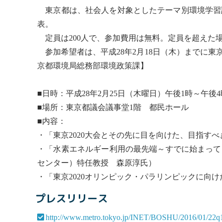
東京都は、社会人を対象としたテーマ別環境学習講
表。
定員は200人で、参加費用は無料。定員を超えた
参加希望者は、平成28年2月18日（木）までに
京都環境局総務部環境政策課】
■日時：平成28年2月25日（木曜日）午後1時～午後4
■場所：東京都議会議事堂1階 都民ホール
■内容：
・「東京2020大会とその先に目を向けた、目指す
・「水素エネルギー利用の最先端～すでに始まって
センター）特任教授 森原淳氏）
・「東京2020オリンピック・パラリンピックに向
プレスリリース
http://www.metro.tokyo.jp/INET/BOSHU/2016/01/22q