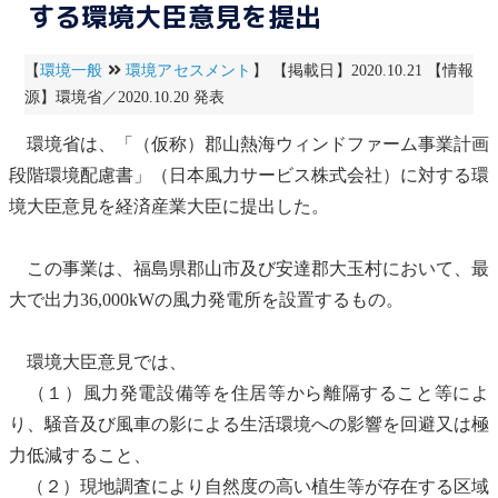
する環境大臣意見を提出
【
環境一般
環境アセスメント
】 【掲載日】2020.10.21 【情報
源】環境省／2020.10.20 発表
環境省は、「（仮称）郡山熱海ウィンドファーム事業計画
段階
環境配慮書
」（日本風力サービス株式会社）に対する環
境大臣意見を経済産業大臣に提出した。
この事業は、福島県郡山市及び安達郡大玉村において、最
大で出力36,000kWの
風力発電
所を設置するもの。
環境大臣意見では、
（１）
風力発電
設備等を住居等から離隔すること等によ
り、
騒音
及び風車の影による生活環境への影響を回避又は極
力低減すること、
（２）現地調査により自然度の高い
植生
等が存在する区域