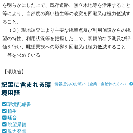
を明らかにした上で、既存道路、無立木地等を活用すること
等により、自然度の高い
植生
等の改変を回避又は極力低減す
ること、
（３）現地調査により主要な眺望点及び利用施設からの眺
望の特性、利用状況等を把握した上で、客観的な予測及び評
価を行い、
眺望景観
への影響を回避又は極力低減すること
等を求めている.
【環境省】
記事に含まれる環
情報提供のお願い（企業・自治体の方へ）
境用語
環境配慮書
植生
騒音
眺望景観
風力発電