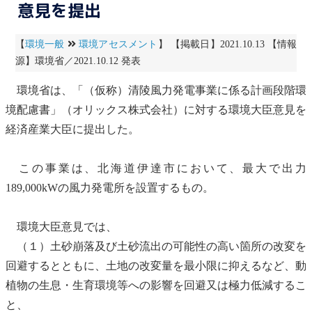
意見を提出
【
環境一般
環境アセスメント
】 【掲載日】2021.10.13 【情報
源】環境省／2021.10.12 発表
環境省は、「（仮称）清陵
風力発電
事業に係る計画段階
環
境配慮書
」（オリックス株式会社）に対する環境大臣意見を
経済産業大臣に提出した。
この事業は、北海道伊達市において、最大で出力
189,000kWの
風力発電
所を設置するもの。
環境大臣意見では、
（１）土砂崩落及び土砂流出の可能性の高い箇所の改変を
回避するとともに、土地の改変量を最小限に抑えるなど、動
植物の生息・生育環境等への影響を回避又は極力低減するこ
と、