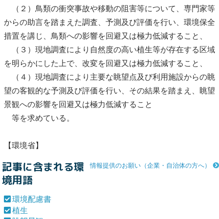
（２）
鳥類
の衝突事故や移動の阻害等について、専門家等
からの助言を踏まえた調査、予測及び評価を行い、環境保全
措置を講じ、
鳥類
への影響を回避又は極力低減すること、
（３）現地調査により自然度の高い
植生
等が存在する区域
を明らかにした上で、改変を回避又は極力低減すること、
（４）現地調査により主要な眺望点及び利用施設からの眺
望の客観的な予測及び評価を行い、その結果を踏まえ、
眺望
景観
への影響を回避又は極力低減すること
等を求めている。
【環境省】
記事に含まれる環
情報提供のお願い（企業・自治体の方へ）
境用語
環境配慮書
植生