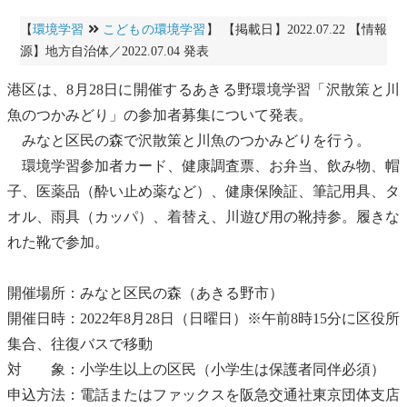
【
環境学習
こどもの環境学習
】 【掲載日】2022.07.22 【情報
源】地方自治体／2022.07.04 発表
港区は、8月28日に開催するあきる野環境学習「沢散策と川
魚のつかみどり」の参加者募集について発表。
みなと区民の森で沢散策と川魚のつかみどりを行う。
環境学習参加者カード、健康調査票、お弁当、飲み物、帽
子、医薬品（酔い止め薬など）、健康保険証、筆記用具、タ
オル、雨具（カッパ）、着替え、川遊び用の靴持参。履きな
れた靴で参加。
開催場所：みなと区民の森（あきる野市）
開催日時：2022年8月28日（日曜日）※午前8時15分に区役所
集合、往復バスで移動
対 象：小学生以上の区民（小学生は保護者同伴必須）
申込方法：電話またはファックスを阪急交通社東京団体支店