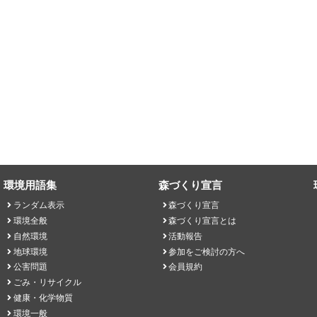
環境用語集
森づくり宣言
ランダム表示
森づくり宣言
環境全般
森づくり宣言とは
自然環境
活動報告
地球環境
参加をご検討の方へ
公害問題
会員規約
ごみ・リサイクル
健康・化学物質
環境一般