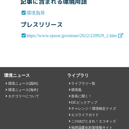
記事に含まれる環境用語
環境負荷
プレスリリース
https://www.epson.jp/osirase/2022/220929_2.htm
環境ニュース
ライブラリ
環境ニュース[国内]
ライブラリ一覧
環境ニュース[海外]
環境風
カテゴリーについて
首長に聞く！
EICピックアップ
チャレンジ！環境検定クイズ
エコライフガイド
このゆびとまれ！エコキッズ
地球温暖化対策情報サイト