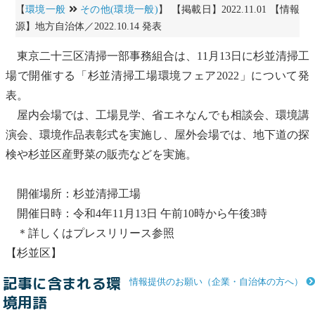
【
環境一般
その他(環境一般)
】 【掲載日】2022.11.01 【情報
源】地方自治体／2022.10.14 発表
東京二十三区清掃
一部事務組合
は、11月13日に杉並清掃工
場で開催する「杉並清掃工場環境フェア2022」について発
表。
屋内会場では、工場見学、省エネなんでも相談会、環境講
演会、環境作品表彰式を実施し、屋外会場では、地下道の探
検や杉並区産野菜の販売などを実施。
開催場所：杉並清掃工場
開催日時：令和4年11月13日 午前10時から午後3時
＊詳しくはプレスリリース参照
【杉並区】
記事に含まれる環
情報提供のお願い（企業・自治体の方へ）
境用語