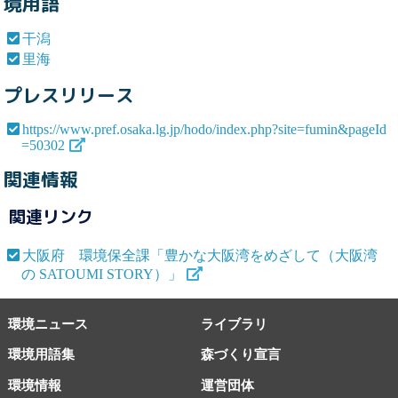
境用語
干潟
里海
プレスリリース
https://www.pref.osaka.lg.jp/hodo/index.php?site=fumin&pageId
=50302
関連情報
関連リンク
大阪府 環境保全課「豊かな大阪湾をめざして（大阪湾
の SATOUMI STORY）」
環境ニュース
ライブラリ
環境用語集
森づくり宣言
環境情報
運営団体