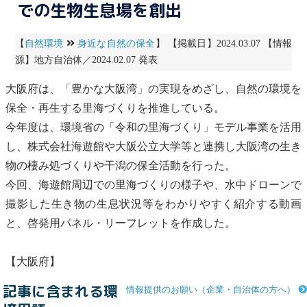
での生物生息場を創出
【
自然環境
身近な自然の保全
】 【掲載日】2024.03.07 【情報
源】地方自治体／2024.02.07 発表
大阪府は、「豊かな大阪湾」の実現をめざし、自然の環境を
保全・再生する
里海
づくりを推進している。
今年度は、環境省の「令和の
里海
づくり」モデル事業を活用
し、株式会社海遊館や大阪公立大学等と連携し大阪湾の生き
物の棲み処づくりや
干潟
の保全活動を行った。
今回、海遊館周辺での
里海
づくりの様子や、水中ドローンで
撮影した生き物の生息状況等をわかりやすく紹介する動画
と、啓発用パネル・リーフレットを作成した。
【大阪府】
記事に含まれる環
情報提供のお願い（企業・自治体の方へ）