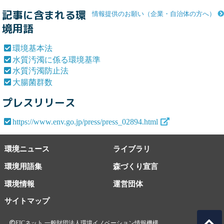
記事に含まれる環
情報提供のお願い（企業・自治体の方へ）
境用語
環境基本法
水質汚濁に係る環境基準
水質汚濁防止法
大腸菌群数
プレスリリース
https://www.env.go.jp/press/press_02894.html
環境ニュース
ライブラリ
環境用語集
森づくり宣言
環境情報
運営団体
サイトマップ
EICネット 一般財団法人環境イノベーション情報機構