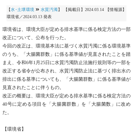
【
水･土壌環境
水質汚濁
】 【掲載日】2024.03.14 【情報源】
環境省／2024.03.13 発表
環境省は、環境大臣が定める排水基準に係る検定方法の一部
改正について、公布を行った。
今回の改正は、
環境基本法
に基づく
水質汚濁に係る環境基準
のうち、「
大腸菌群数
」に係る基準値が見直されたことを踏
まえ、令和6年1月25日に
水質汚濁防止法
施行規則等の一部を
改正する省令が公布され、
水質汚濁防止法
に基づく排出水の
排出に係る基準についても、「
大腸菌群数
」に係る基準値が
見直されたことに伴うもの。
改正の概要は、環境大臣が定める排水基準に係る検定方法の
40号に定める項目を「
大腸菌群数
」を「大腸菌数」に改め
た。
【環境省】