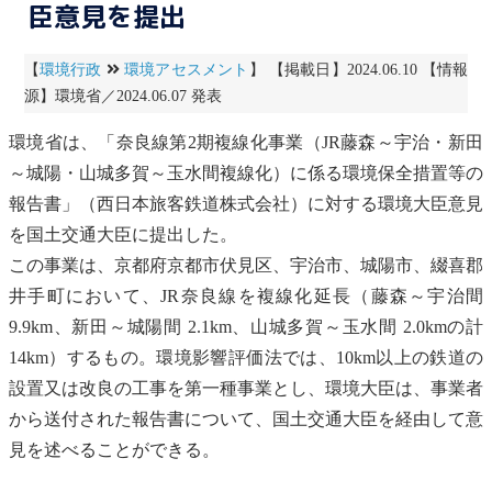
臣意見を提出
【
環境行政
環境アセスメント
】 【掲載日】2024.06.10 【情報
源】環境省／2024.06.07 発表
環境省は、「奈良線第2期複線化事業（JR藤森～宇治・新田
～城陽・山城多賀～玉水間複線化）に係る環境保全措置等の
報告書」（西日本旅客鉄道株式会社）に対する環境大臣意見
を国土交通大臣に提出した。
この事業は、京都府京都市伏見区、宇治市、城陽市、綴喜郡
井手町において、JR奈良線を複線化延長（藤森～宇治間
9.9km、新田～城陽間 2.1km、山城多賀～玉水間 2.0kmの計
14km）するもの。
環境影響評価法
では、10km以上の鉄道の
設置又は改良の工事を第一種事業とし、環境大臣は、事業者
から送付された報告書について、国土交通大臣を経由して意
見を述べることができる。