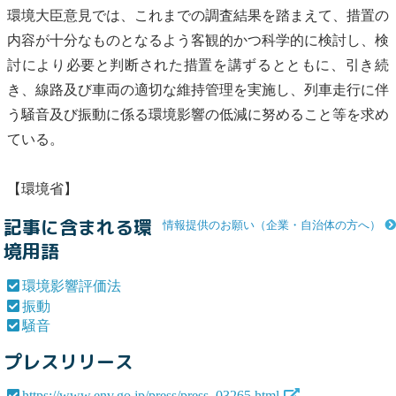
環境大臣意見では、これまでの調査結果を踏まえて、措置の
内容が十分なものとなるよう客観的かつ科学的に検討し、検
討により必要と判断された措置を講ずるとともに、引き続
き、線路及び車両の適切な維持管理を実施し、列車走行に伴
う
騒音
及び
振動
に係る環境影響の低減に努めること等を求め
ている。
【環境省】
記事に含まれる環
情報提供のお願い（企業・自治体の方へ）
境用語
環境影響評価法
振動
騒音
プレスリリース
https://www.env.go.jp/press/press_03265.html