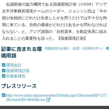
会議開催の協力機関である国連開発計画（UNDP）アジア
太平洋事務所環境チームのリーダー、ジョンソン氏は「今や
国が金銭的にどれだけ生産したかを問うだけでは不十分な時
期に来ている。自然の価値がどれだけあるかを問わなければ
ならない」と、アジア諸国の「自然資本」を勘定体系に組み
入れることの重要性を語った。【
国連環境計画
】
記事に含まれる環
情報提供のお願い（企業・自治体の方へ）
境用語
環境会計
国連環境計画
生物多様性
プレスリリース
http://www.unep.org/newscentre/Default.aspx?DocumentID=275
2&ArticleID=9645&l=en