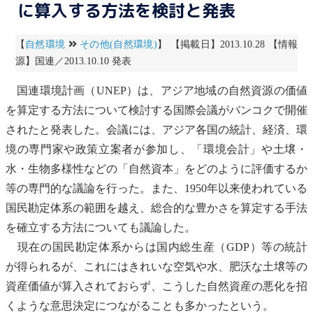
に算入する方法を検討と発表
【
自然環境
その他(自然環境)
】 【掲載日】2013.10.28 【情報
源】国連／2013.10.10 発表
国連環境計画
（UNEP）は、アジア地域の自然資源の価値
を算定する方法について検討する国際会議がバンコクで開催
されたと発表した。会議には、アジア各国の統計、経済、環
境の専門家や政策立案者が参加し、「
環境会計
」や土壌・
水・
生物多様性
などの「自然資本」をどのように評価するか
等の専門的な議論を行った。また、1950年以来使われている
国民勘定体系の範囲を越え、総合的な豊かさを算定する手法
を確立する方法についても議論した。
現在の国民勘定体系からは国内総生産（GDP）等の統計
が得られるが、これにはきれいな空気や水、肥沃な土壌等の
資産価値が算入されておらず、こうした自然資産の悪化を招
くような意思決定につながることも多かったという。