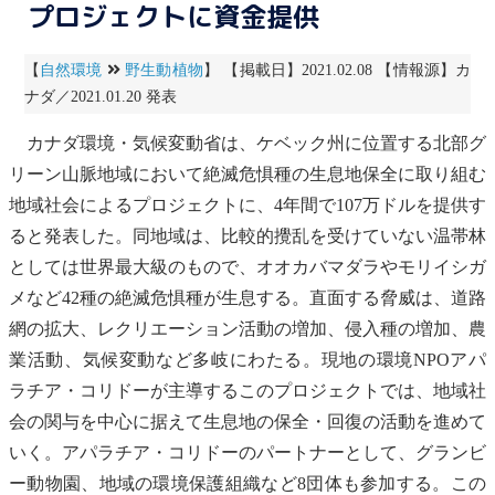
プロジェクトに資金提供
【
自然環境
野生動植物
】 【掲載日】2021.02.08 【情報源】カ
ナダ／2021.01.20 発表
カナダ環境・
気候変動
省は、ケベック州に位置する北部グ
リーン山脈地域において
絶滅危惧種
の生息地保全に取り組む
地域社会によるプロジェクトに、4年間で107万ドルを提供す
ると発表した。同地域は、比較的攪乱を受けていない温帯林
としては世界最大級のもので、オオカバマダラやモリイシガ
メなど42種の
絶滅危惧種
が生息する。直面する脅威は、道路
網の拡大、レクリエーション活動の増加、
侵入種
の増加、農
業活動、
気候変動
など多岐にわたる。現地の環境NPOアパ
ラチア・
コリドー
が主導するこのプロジェクトでは、地域社
会の関与を中心に据えて生息地の保全・回復の活動を進めて
いく。アパラチア・
コリドー
のパートナーとして、グランビ
ー動物園、地域の環境保護組織など8団体も参加する。この