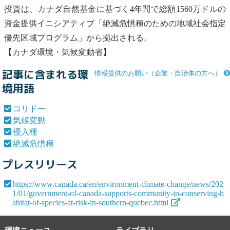
投資は、カナダ自然基金に基づく4年間で総額1560万ドルの
資金提供イニシアティブ「
絶滅危惧種
のための地域社会指定
優先区域プログラム」から拠出される。
【カナダ環境・
気候変動
省】
記事に含まれる環
情報提供のお願い（企業・自治体の方へ）
境用語
コリドー
気候変動
侵入種
絶滅危惧種
プレスリリース
https://www.canada.ca/en/environment-climate-change/news/202
1/01/government-of-canada-supports-community-in-conserving-h
abitat-of-species-at-risk-in-southern-quebec.html