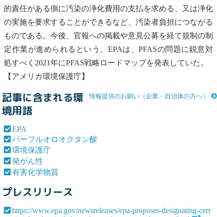
的責任がある側に汚染の浄化費用の支払を求める、又は浄化
の実施を要求することができるなど、汚染者負担につながる
ものである。今後、官報への掲載や意見公募を経て規制の制
定作業が進められるという。
EPA
は、PFASの問題に鋭意対
処すべく2021年にPFAS戦略ロードマップを発表していた。
【アメリカ
環境保護庁
】
記事に含まれる環
情報提供のお願い（企業・自治体の方へ）
境用語
EPA
パーフルオロオクタン酸
環境保護庁
発がん性
有害化学物質
プレスリリース
https://www.epa.gov/newsreleases/epa-proposes-designating-cert