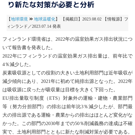
り新たな対策が必要と分析
【
地球環境
地球温暖化
】 【掲載日】2023.08.02 【情報源】フ
ィンランド／2023.07.14 発表
フィンランド環境省は、2022年の
温室効果ガス
排出状況につ
いて報告書を発表した。
2022年にフィンランドの
温室効果ガス
排出量は、前年比で
4％減少した。
炭素
吸収源
としての役割の大きい土地利用部門は近年吸収が
減少傾向にあり、2021年に初めて純排出源となった。2022年
は
吸収源
に戻ったが吸収量は目標を大きく下回った。
EU
排出量取引
制度（ETS）対象外の運輸・建物・農業部門
等（努力分担部門）の排出は前年比3％減少したが、部門最
大の排出源である運輸・農業からの排出はほとんど変化がな
かった。この部門の2030年までの50％削減義務の達成は不確
実で、土地利用部門とともに新たな削減対策が必要である。