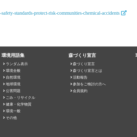
-safety-standards-protect-risk-communities-chemical-accidents
環境用語集
森づくり宣言
ランダム表示
森づくり宣言
環境全般
森づくり宣言とは
自然環境
活動報告
地球環境
参加をご検討の方へ
公害問題
会員規約
ごみ・リサイクル
健康・化学物質
環境一般
その他