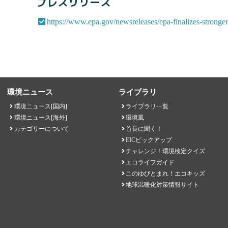
プレスリリース
https://www.epa.gov/newsreleases/epa-finalizes-stronger
環境ニュース
ライブラリ
環境ニュース[国内]
ライブラリ一覧
環境ニュース[海外]
環境風
カテゴリーについて
首長に聞く！
EICピックアップ
チャレンジ！環境検定クイズ
エコライフガイド
このゆびとまれ！エコキッズ
地球温暖化対策情報サイト