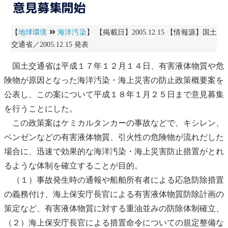
意見募集開始
【
地球環境
海洋汚染
】 【掲載日】2005.12.15 【情報源】国土
交通省／2005.12.15 発表
国土交通省は平成１７年１２月１４日、有害液体物質や危
険物が原因となった
海洋汚染
・海上災害の防止政策概要案を
公表し、この案について平成１８年１月２５日まで意見募集
を行うことにした。
この政策案はケミカルタンカーの事故などで、キシレン、
ベンゼン
などの有害液体物質、引火性の危険物が流れだした
場合に、迅速で効果的な
海洋汚染
・海上災害防止措置がとれ
るような体制を確立することが目的。
（１）事故発生時の通報や船舶所有者による応急防除措置
の義務付け、海上保安庁長官による有害液体物質防除計画の
策定など、有害液体物質に対する重油並みの防除体制確立、
（２）海上保安庁長官による措置命令についての規定整備な