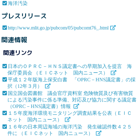
海洋汚染
プレスリリース
http://www.mlit.go.jp/pubcom/05/pubcomt76_.html
関連情報
関連リンク
日本のＯＰＲＣ－ＨＮＳ議定書への早期加入を提言 海
保庁委員会 （ＥＩＣネット 国内ニュース）
平成１２年版海上保安白書 「OPRC－HNS議定書」の採
択（12年３月）
国立国会図書館 議会官庁資料室 危険物質及び有害物質
による汚染事件に係る準備、対応及び協力に関する議定書
（OPRC－HNS議定書）情報
１５年度海洋環境モニタリング調査結果を公表（ＥＩＣ
ネット 国内ニュース）
１６年の日本周辺海域の海洋汚染 発生確認件数４２５
件に （ＥＩＣネット 国内ニュース）