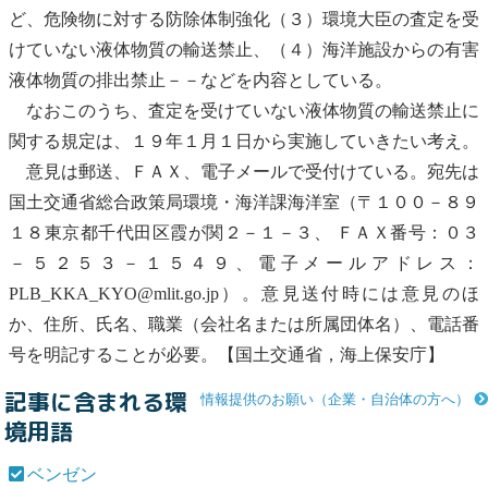
ど、危険物に対する防除体制強化（３）環境大臣の査定を受
けていない液体物質の輸送禁止、（４）海洋施設からの有害
液体物質の排出禁止－－などを内容としている。
なおこのうち、査定を受けていない液体物質の輸送禁止に
関する規定は、１９年１月１日から実施していきたい考え。
意見は郵送、ＦＡＸ、電子メールで受付けている。宛先は
国土交通省総合政策局環境・海洋課海洋室（〒１００－８９
１８東京都千代田区霞が関２－１－３、 ＦＡＸ番号：０３
－５２５３－１５４９、電子メールアドレス：
PLB_KKA_KYO@mlit.go.jp）。意見送付時には意見のほ
か、住所、氏名、職業（会社名または所属団体名）、電話番
号を明記することが必要。【国土交通省，海上保安庁】
記事に含まれる環
情報提供のお願い（企業・自治体の方へ）
境用語
ベンゼン