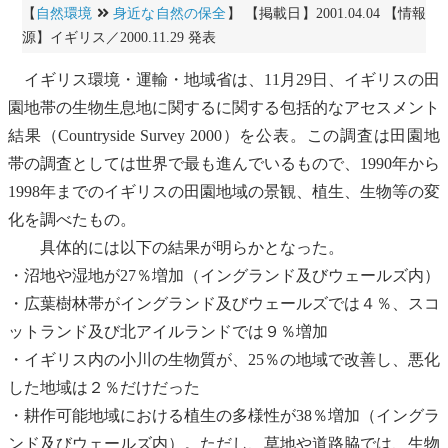
【
自然環境
身近な自然の保全
】 【掲載日】2001.04.04 【情報
源】イギリス／2000.11.29 発表
イギリス環境・運輸・地域省は、11月29日、イギリスの田
園地
帯の生物生息地に関するに関する包括的なアセスメント
結果（Countryside Survey 2000）を公表。この調査は田
園地
帯の調査としては世界で最も進んでいるもので、1990年から
1998年までのイギリスの田
園地
域の
景観
、
植生
、生物等の変
化を調べたもの。
具体的には以下の結果が明らかとなった。
・沼地や湿地が27％増加（イングランド及びウェールズ内）
・広葉樹林帯がイングランド及びウェールズでは４％、スコ
ットランド及び北アイルランドでは９％増加
・イギリス内の小川の生物質が、25％の地域で改善し、悪化
した地域は２％だけだった
・耕作可能地域における
植生
の多様性が38％増加（イングラ
ンド及びウェールズ内）。ただし、草地や道路脇では、
生物