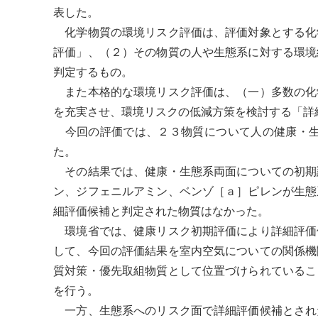
表した。
化学物質の環境
リスク評価
は、評価対象とする化
評価」、（２）その物質の人や
生態系
に対する環境
判定するもの。
また本格的な環境
リスク評価
は、（一）多数の化
を充実させ、
環境リスク
の低減方策を検討する「詳
今回の評価では、２３物質について人の健康・
た。
その結果では、健康・
生態系
両面についての初期
ン、ジフェニルアミン、ベンゾ［ａ］ピレンが
生態
細評価候補と判定された物質はなかった。
環境省では、健康リスク初期評価により詳細評価
して、今回の評価結果を室内空気についての関係機
質
対策・
優先取組物質
として位置づけられているこ
を行う。
一方、
生態系
へのリスク面で詳細評価候補とされ