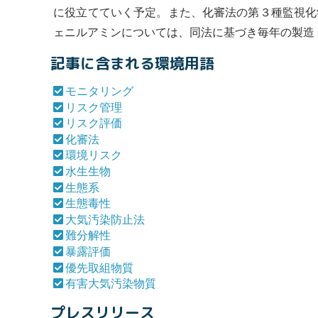
に役立てていく予定。また、
化審法
の第３種監視化
ェニルアミンについては、同法に基づき毎年の製造
記事に含まれる環境用語
モニタリング
リスク管理
リスク評価
化審法
環境リスク
水生生物
生態系
生態毒性
大気汚染防止法
難分解性
暴露評価
優先取組物質
有害大気汚染物質
プレスリリース