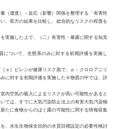
用量（濃度）－反応（影響）関係を整理する「有害性
行い、双方の結果を比較し、総合的なリスクの程度を
」を実施した上で、（二）有害性・暴露に関する知見
質について、
生態系
のみに対する初期評価を実施し
ゾ［ａ］ピレンが健康リスク面で、ｐ－クロロアニリ
のみに対する初期評価を実施した６物質の中では、詳
室内空気の吸入によるリスクが高い可能性があると
ついては、すでに
大気汚染防止法
上の
有害大気汚染物
、新たに食物からのばく露の可能性に関する情報収集
見を、
水生生物
保全目的の水質目標設定の必要性検討