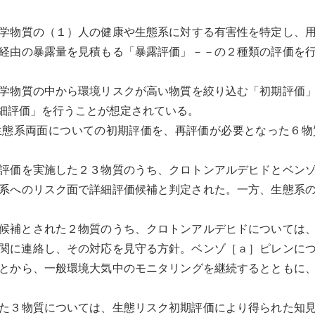
学物質の（１）人の健康や
生態系
に対する有害性を特定し、
経由の暴露量を見積もる「
暴露評価
」－－の２種類の評価を
学物質の中から
環境リスク
が高い物質を絞り込む「初期評価
細評価」を行うことが想定されている。
生態系
両面についての初期評価を、再評価が必要となった６物
評価を実施した２３物質のうち、クロトンアルデヒドとベン
系
へのリスク面で詳細評価候補と判定された。一方、
生態系
候補とされた２物質のうち、クロトンアルデヒドについては、
関に連絡し、その対応を見守る方針。ベンゾ［ａ］ピレンに
とから、一般環境大気中の
モニタリング
を継続するとともに
た３物質については、生態リスク初期評価により得られた知