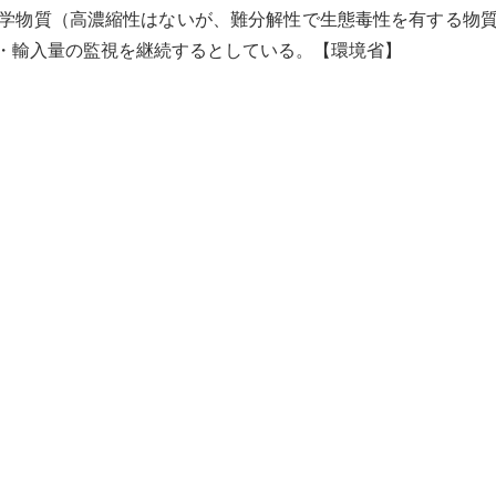
学物質（高濃縮性はないが、
難分解性
で
生態毒性
を有する物
・輸入量の監視を継続するとしている。【環境省】