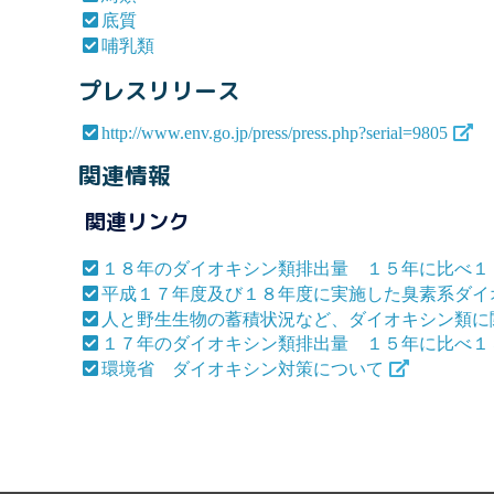
底質
哺乳類
プレスリリース
http://www.env.go.jp/press/press.php?serial=9805
関連情報
関連リンク
１８年のダイオキシン類排出量 １５年に比べ１
平成１７年度及び１８年度に実施した臭素系ダイ
人と野生生物の蓄積状況など、ダイオキシン類に
１７年のダイオキシン類排出量 １５年に比べ１
環境省 ダイオキシン対策について