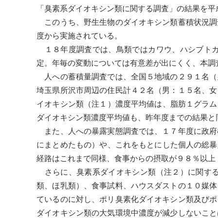
「臭素系
ダイオキシン
類に関する調査」の結果を平
このうち、野生生物の
ダイオキシン
類蓄積状況調
度から実施されている。
１８年度調査では、
鳥類
ではカワウ、
ハシブト
定。年毎の変動については有意差が出にくく、本調
人への蓄積量調査では、全国５地域の２９１名（
埼玉県所沢市周辺の住民計４２名（男：１５名、女
イオキシン
類（注１）濃度平均値は、脂肪１グラム
ダイオキシン
類濃度平均値も、昨年度までの結果と
また、人への暴露実態調査では、１７年度に政府
にまとめたもの）や、これをもとにした個人の総暴
経路はこれまで同様、食事からの摂取が９８％以上
さらに、臭素系
ダイオキシン
類（注２）に関す
類
、ほ乳類）、食事試料、ハウスダストの１０媒体
ているのに対し、ポリ臭素化
ダイオキシン
類及びポ
ダイオキシン
類の大気環境中濃度が減少しないこと