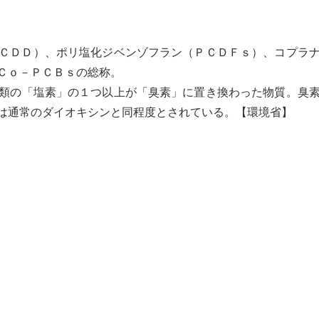
ＣＤＤ）、
ポリ塩化ジベンゾフラン
（ＰＣＤＦｓ）、
コプラ
Ｃｏ－ＰＣＢｓの総称。
類の「塩素」の１つ以上が「臭素」に置き換わった物質。臭
は通常の
ダイオキシン
と同程度とされている。【環境省】