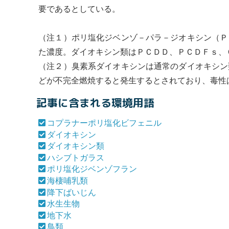
要であるとしている。
（注１）ポリ塩化ジベンゾ－パラ－ジオキシン（Ｐ
た濃度。
ダイオキシン
類はＰＣＤＤ、ＰＣＤＦｓ、
（注２）臭素系
ダイオキシン
は通常の
ダイオキシン
どが不完全燃焼すると発生するとされており、毒性
記事に含まれる環境用語
コプラナーポリ塩化ビフェニル
ダイオキシン
ダイオキシン類
ハシブトガラス
ポリ塩化ジベンゾフラン
海棲哺乳類
降下ばいじん
水生生物
地下水
鳥類