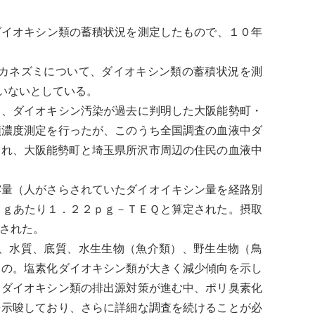
ダイオキシン
類の蓄積状況を測定したもので、１０年
カネズミについて、
ダイオキシン
類の蓄積状況を測
いないとしている。
と、
ダイオキシン
汚染が過去に判明した大阪能勢町・
類濃度測定を行ったが、このうち全国調査の血液中
ダ
され、大阪能勢町と埼玉県所沢市周辺の住民の血液中
量（人がさらされていたダイオイキシン量を経路別
ｋｇあたり１．２２ｐｇ－ＴＥＱと算定された。摂取
とされた。
、水質、
底質
、
水生生物
（魚介類）、野生生物（
鳥
もの。塩素化
ダイオキシン
類が大きく減少傾向を示し
。
ダイオキシン
類の排出源対策が進む中、ポリ臭素化
を示唆しており、さらに詳細な調査を続けることが必