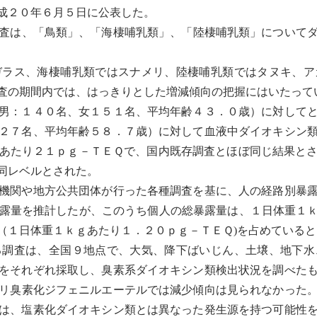
成２０年６月５日に公表した。
査は、「
鳥類
」、「
海棲
哺乳類
」、「陸棲
哺乳類
」について
ガラス
、
海棲
哺乳類
ではスナメリ、陸棲
哺乳類
ではタヌキ、ア
査の期間内では、はっきりとした増減傾向の把握にはいたって
男：１４０名、女１５１名、平均年齢４３．０歳）に対して
２７名、平均年齢５８．７歳）に対して血液中
ダイオキシン
あたり２１ｐｇ－ＴＥＱで、国内既存調査とほぼ同じ結果と
同レベルとされた。
機関や地方公共団体が行った各種調査を基に、人の経路別暴露
露量を推計したが、このうち個人の総暴露量は、１日体重１
（１日体重１ｋｇあたり１．２０ｐｇ－ＴＥＱ)を占めている
る調査は、全国９地点で、大気、
降下ばいじん
、土壌、
地下水
をそれぞれ採取し、臭素系
ダイオキシン
類検出状況を調べた
リ臭素化ジフェニルエーテルでは減少傾向は見られなかった
は、塩素化
ダイオキシン
類とは異なった発生源を持つ可能性