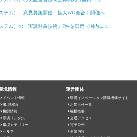
ステム） 意見募集開始 拡大WG会合も開催へ
ステム）の「実証対象技術」7件を選定（国内ニュー
環境情報
運営団体
イベント情報
環境イノベーション情報機構サイト
環境Q&A
お知らせ一覧
機関情報
機構概要
環境リンク集
交通アクセス
環境カテゴリー
電子公告
ヘルプ
事業内容