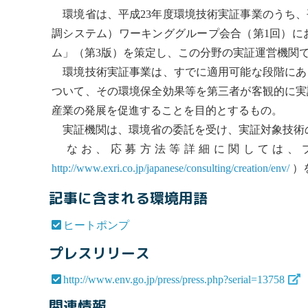
環境省は、平成23年度環境技術実証事業のうち、
調システム）ワーキンググループ会合（第1回）に
ム」（第3版）を策定し、この分野の実証運営機関で
環境技術実証事業は、すでに適用可能な段階にあ
ついて、その環境保全効果等を第三者が客観的に実
産業の発展を促進することを目的とするもの。
実証機関は、環境省の委託を受け、実証対象技術
なお、応募方法等詳細に関しては、プ
http://www.exri.co.jp/japanese/consulting/creation/env/
）
記事に含まれる環境用語
ヒートポンプ
プレスリリース
http://www.env.go.jp/press/press.php?serial=13758
関連情報