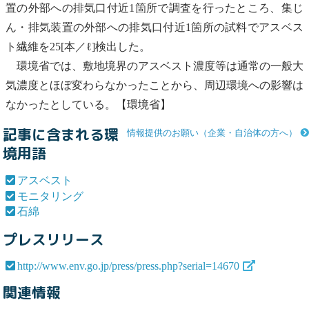
置の外部への排気口付近1箇所で調査を行ったところ、集じ
ん・排気装置の外部への排気口付近1箇所の試料で
アスベス
ト
繊維を25[本／ℓ]検出した。
環境省では、敷地境界の
アスベスト
濃度等は通常の一般大
気濃度とほぼ変わらなかったことから、周辺環境への影響は
なかったとしている。【環境省】
記事に含まれる環
情報提供のお願い（企業・自治体の方へ）
境用語
アスベスト
モニタリング
石綿
プレスリリース
http://www.env.go.jp/press/press.php?serial=14670
関連情報