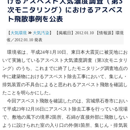
けるアスベスト大気濃度調査（第3
次モニタリング）におけるアスベス
ト飛散事例を公表
【
大気環境
大気汚染
】 【掲載日】2012.01.10 【情報源】環境
省／2012.01.10 発表
環境省は、平成24年1月10日、東日本大震災に被災地にお
いて実施している
アスベスト
大気濃度調査（第3次
モニタリ
ング
）のうち、これまでに終了した
モニタリング
調査地点の
中に建築物における
アスベスト
除去工事において、集じん・
排気装置の不具合によると思われる
アスベスト
飛散を確認し
たことを明らかにした。
今回
アスベスト
飛散を確認したのは、宮城県石巻市におい
て平成23年12月16日に
アスベスト
除去工事を行っている現場
で、敷地の風下の境界2箇所、
石綿
が直接外部に飛散しない
ように設けられた室の入り口の外側1箇所、集じん・排気装